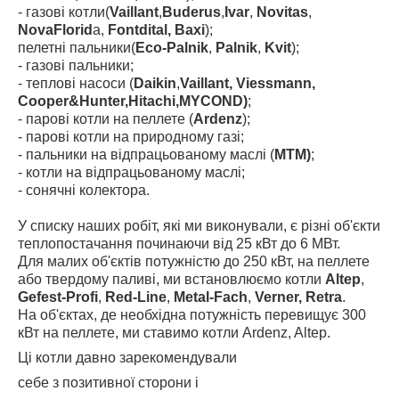
- газові котли(
Vaillant
,
Buderus
,
Ivar
,
Novitas
,
NovaFlorid
a,
Fontdital, Baxi
);
пелетні пальники(
Eco-Palnik
,
Palnik
,
Kvit
);
- газові пальники;
- теплові насоси (
Daikin
,
Vaillant, Viessmann,
Cooper&Hunter,Hitachi,MYCOND)
;
- парові котли на пеллете (
Ardenz
);
- парові котли на природному газі;
- пальники на відпрацьованому маслі (
MTM)
;
- котли на відпрацьованому маслі;
- сонячні колектора.
У списку наших робіт, які ми виконували, є різні об'єкти
теплопостачання починаючи від 25 кВт до 6 МВт.
Для малих об'єктів потужністю до 250 кВт, на пеллете
або твердому паливі, ми встановлюємо котли
Altep
,
Gefest-Profi
,
Red-Line
,
Metal-Fach
,
Verner, Retra
.
На об'єктах, де необхідна потужність перевищує 300
кВт на пеллете, ми ставимо котли Ardenz, Altep.
Ці котли давно зарекомендували
себе з позитивної сторони і