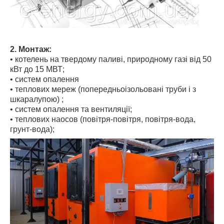
2. Монтаж:
• котелень на твердому паливі, природному газі від 50
кВт до 15 МВТ;
• систем опалення
• теплових мереж (попередньоізольовані труби і з
шкаралупою) ;
• систем опалення та вентиляції;
• теплових наосов (повітря-повітря, повітря-вода,
грунт-вода);