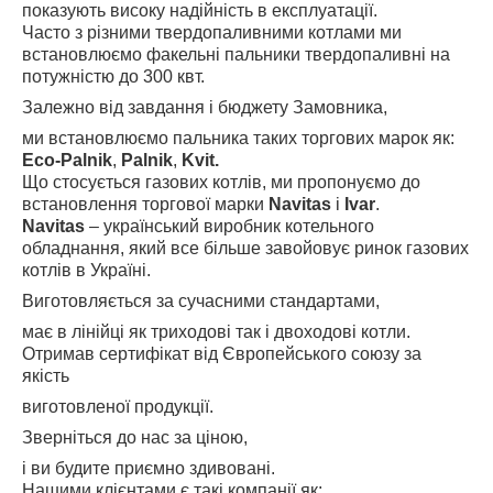
показують високу надійність в експлуатації.
Часто з різними твердопаливними котлами ми
встановлюємо факельні пальники твердопаливні на
потужністю до 300 квт.
Залежно від завдання і бюджету Замовника,
ми встановлюємо пальника таких торгових марок як:
Eco-Palnik
,
Palnik
,
Kvit.
Що стосується газових котлів, ми пропонуємо до
встановлення торгової марки
Navitas
і
Ivar
.
Navitas
– український виробник котельного
обладнання, який все більше завойовує ринок газових
котлів в Україні.
Виготовляється за сучасними стандартами,
має в лінійці як триходові так і двоходові котли.
Отримав сертифікат від Європейського союзу за
якість
виготовленої продукції.
Зверніться до нас за ціною,
і ви будите приємно здивовані.
Нашими клієнтами є такі компанії як: