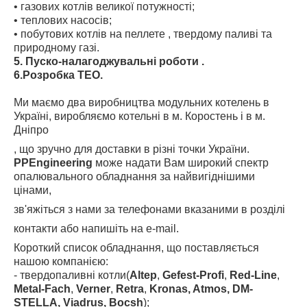
• газових котлів великої потужності;
• теплових насосів;
• побутових котлів на пеллете , твердому паливі та
природному газі.
5. Пуско-налагоджувальні роботи .
6.Розробка ТЕО.
Ми маємо два виробництва модульних котелень в
Україні, виробляємо котельні в м. Коростень і в м.
Дніпро
, що зручно для доставки в різні точки України.
PPEngineering
може надати Вам широкий спектр
опалювального обладнання за найвигіднішими
цінами,
зв'яжіться з нами за телефонами вказаними в розділі
контакти або напишіть на e-mail.
Короткий список обладнання, що поставляється
нашою компанією:
- твердопаливні котли(
Altep
,
Gefest-Profi
,
Red-Line
,
Metal-Fach
,
Verner
,
Retra
,
Kronas, Atmos, DM-
STELLA, Viadrus, Bocsh
);