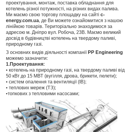
проектування, монтаж, поставка обладнання для
котелень різної потужності, на різних видах палива.
Ми маємо свою торгову площадку на сайті
c-
energy.com.ua
, де Ви можете ознайомитися з нашою
лінійкою товарів. Територіально знаходимося за
адресою м. Дніпро вул. Робоча, 23В. Маємо великий
досвід в будівництві котелень на твердому паливі,
природному газі.
З основних видів діяльності компанії
PP Engineering
можемо зазначити:
1.Проектування:
• котелень на природному газі, на твердому паливі від
50 кВт до 15 МВТ (вугілля, дрова, брикети, пелети);
• систем опалення та вентиляції (ІВ);
• теплових мереж (ТЗ);
•топкових з тепловими насосами;