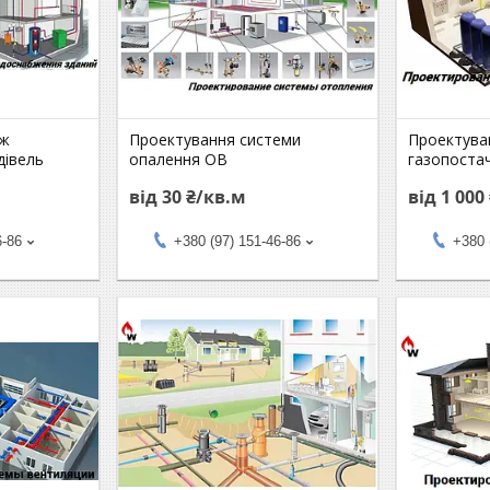
еж
Проектування системи
Проектува
дівель
опалення ОВ
газопоста
від 30 ₴/кв.м
від 1 000
6-86
+380 (97) 151-46-86
+380 