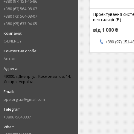
+380 (97) 151-46-86
+380 (67) 564-08-07
Проектування сист
+380 (73) 564-08-07
вентиляції (В)
+380 (95) 633-94-05
від 1 000 ₴
C-ENERGY
+380 (97) 151-4
Антон
49000, г.Днепр, ул. Космонавтов, 14,
Дніпро, Україна
ppe.org.ua@gmail.com
+380675640807