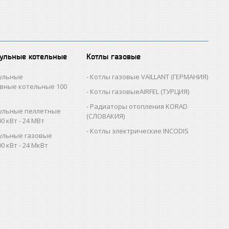
ульные котельные
Котлы газовые
ульные
Котлы газовые VAILLANT (ГЕРМАНИЯ)
вные котельные 100
Котлы газовыеAIRFEL (ТУРЦИЯ)
Радиаторы отопления KORAD
ульные пеллетные
(СЛОВАКИЯ)
0 кВт - 24 МВт
Котлы электрические INCODIS
ульные газовые
0 кВт - 24 МкВт