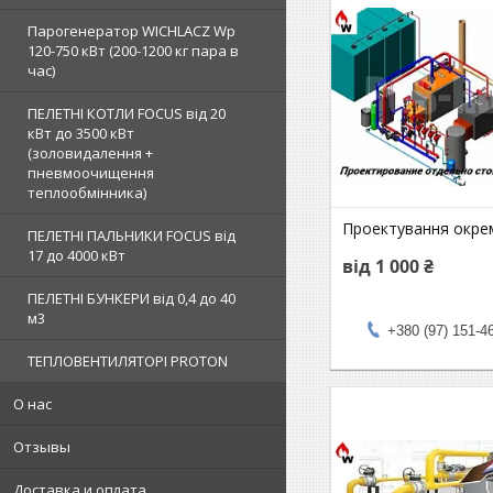
Парогенератор WICHLACZ Wp
120-750 кВт (200-1200 кг пара в
чаc)
ПЕЛЕТНІ КОТЛИ FOCUS від 20
кВт до 3500 кВт
(золовидалення +
пневмоочищення
теплообмінника)
Проектування окрем
ПЕЛЕТНІ ПАЛЬНИКИ FOCUS від
17 до 4000 кВт
від 1 000 ₴
ПЕЛЕТНІ БУНКЕРИ від 0,4 до 40
м3
+380 (97) 151-4
ТЕПЛОВЕНТИЛЯТОРІ PROTON
О нас
Отзывы
Доставка и оплата