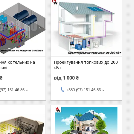
ння котельних на
Проектування топкових до 200
ливі
кВт
 ₴
від 1 000 ₴
(97) 151-46-86
+380 (97) 151-46-86