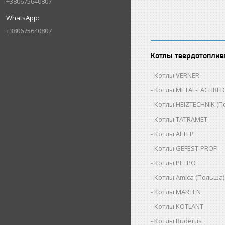
+380675640807
+380675640807
Котлы твердотопли
Котлы VERNER
Котлы METAL-FACHRED 
Котлы HEIZTECHNIK (П
Котлы TATRAMET
Котлы ALTEP
Котлы GEFEST-PROFI
Котлы РЕТРО
Котлы Аmica (Польша)
Котлы MARTEN
Котлы KOTLANT
Котлы Buderus