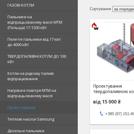
ГАЗОВІ КОТЛИ
Пальники на
відпрацьованому маслі MTM
(Польща) 17-1200 кВт
Пелетні пальники від 17 квт
до 4000 кВт
ТВЕРДОПАЛИВНІ КОТЛИ ДО 100
кВт
Котли на рідкому паливі
відпрацювання
Проектування
Нагрівачі повітря MTM на
твердопаливною к
відпрацьованому маслі
від 15 000 ₴
Проектування
+380 (97) 151-4
Теплові насоси Samsung
Дизельні пальники