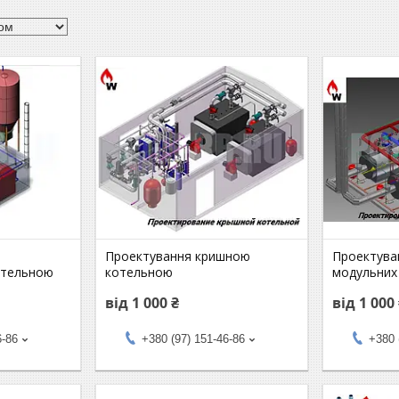
Проектування кришною
Проектува
отельною
котельною
модульних
від 1 000 ₴
від 1 000
6-86
+380 (97) 151-46-86
+380 