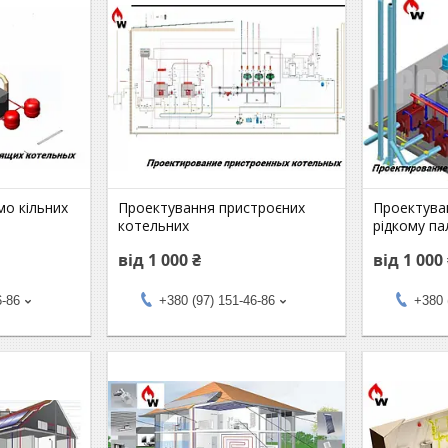
о кільних
Проектування пристроєних
Проектува
котельних
рідкому па
від 1 000 ₴
від 1 000
6-86
+380 (97) 151-46-86
+380 