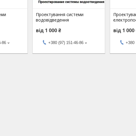
еми
Проектування системи
Проектува
водовідведення
електропо
від 1 000 ₴
від 1 000
6-86
+380 (97) 151-46-86
+380 