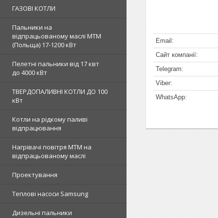
ГАЗОВІ КОТЛИ
Пальники на
відпрацьованому маслі MTM
(Польща) 17-1200 кВт
Пелетні пальники від 17 квт
до 4000 кВт
ТВЕРДОПАЛИВНІ КОТЛИ ДО 100
кВт
Котли на рідкому паливі
відпрацювання
Нагрівачі повітря MTM на
відпрацьованому маслі
Проектування
Теплові насоси Samsung
Дизельні пальники