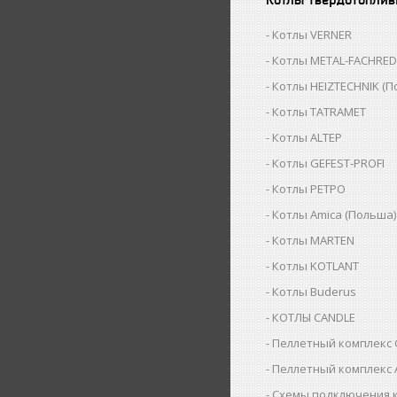
Котлы VERNER
Котлы METAL-FACHRED 
Котлы HEIZTECHNIK (П
Котлы TATRAMET
Котлы ALTEP
Котлы GEFEST-PROFI
Котлы РЕТРО
Котлы Аmica (Польша)
Котлы MARTEN
Котлы KOTLANT
Котлы Buderus
КОТЛЫ CANDLE
Пеллетный комплекс 
Пеллетный комплекс 
Схемы подключения 