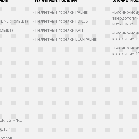
Пеллетные горелки PALNIK
Блочно-мод
твердотопли
LINE (Польша)
Пеллетные горелки FOKUS
кВт - 6 МВт
ольша)
Пеллетные горелки KVIT
Блочно-мод
котельные 10
Пеллетные горелки ECO-PALNIK
Блочно-мод
котельные 10
GRFEST-PROFI
ALTEP
котлов