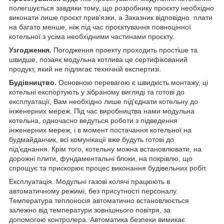
полегшується завдяки тому, що розробнику проєкту необхідно
виконати лише проєкт прив'язки, а Заказник відповідно плати
на багато менше, ніж під час проєктування повноцінної
котельної з усіма необхідними частинами проєкту.
Узгодження.
Погодження проекту проходить простіше та
швидше, позаяк модульна котлива це сертифікований
продукт, який не підлягає технічній експертизі.
Будівництво.
Основною перевагою
є швидкість монтажу, ці
котельні експортують у зібраному вигляді та готові до
експлуатації, Вам необхідно лише під'єднати котельну до
інженерних мереж. Під час виробництва нами модульна
котельна, одночасно ведуться роботи з підведення
інженерних мереж, і в момент постачання котельної на
будмайданчик, всі комунікації вже будуть готові до
під'єднання. Крім того, котельну можна встановлювати, на
дорожні плити, фундаментальні блоки, на покрівлю, що
спрощує та прискорює процес виконання будівельних робіт.
Експлуатація. Модульні газові колячі працюють в
автоматичному режимі, без присутності персоналу.
Температура теплоносія автоматично встановлюється
залежно від температури зовнішнього повітря, за
допомогою контролера. Автоматика безпеки вимикає