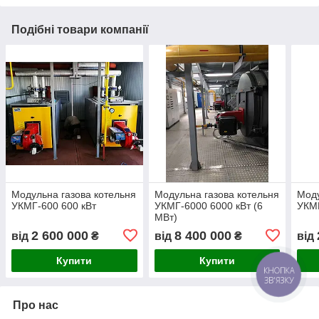
Подібні товари компанії
Модульна газова котельня
Модульна газова котельня
Моду
УКМГ-600 600 кВт
УКМГ-6000 6000 кВт (6
УКМГ
МВт)
2 600 000
8 400 000
від
₴
від
₴
від
Купити
Купити
Про нас