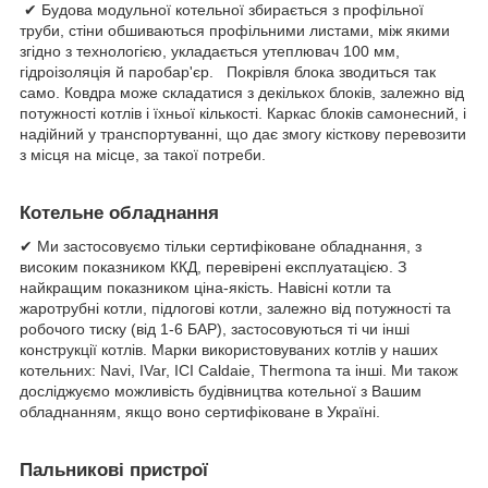
✔ Будова модульної котельної збирається з профільної
труби, стіни обшиваються профільними листами, між якими
згідно з технологією, укладається утеплювач 100 мм,
гідроізоляція й паробар'єр. Покрівля блока зводиться так
само. Ковдра може складатися з декількох блоків, залежно від
потужності котлів і їхньої кількості. Каркас блоків самонесний, і
надійний у транспортуванні, що дає змогу кісткову перевозити
з місця на місце, за такої потреби.
Котельне обладнання
✔ Ми застосовуємо тільки сертифіковане обладнання, з
високим показником ККД, перевірені експлуатацією. З
найкращим показником ціна-якість. Навісні котли та
жаротрубні котли, підлогові котли, залежно від потужності та
робочого тиску (від 1-6 БАР), застосовуються ті чи інші
конструкції котлів. Марки використовуваних котлів у наших
котельних: Navi, IVar, ICI Caldaie, Thermona та інші. Ми також
досліджуємо можливість будівництва котельної з Вашим
обладнанням, якщо воно сертифіковане в Україні.
Пальникові пристрої