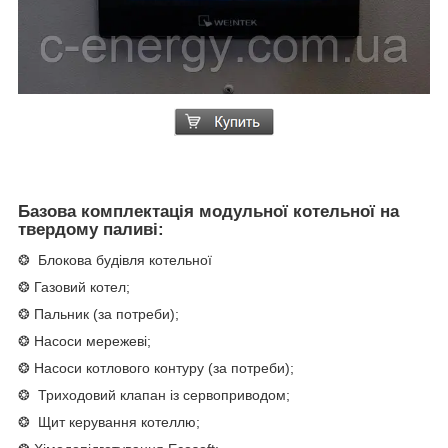
Базова комплектація модульної котельної на
твердому паливі:
❂ Блокова будівля котельної
❂ Газовий котел;
❂ Пальник (за потреби);
❂ Насоси мережеві;
❂ Насоси котлового контуру (за потреби);
❂ Триходовий клапан із сервоприводом;
❂ Щит керування котеллю;