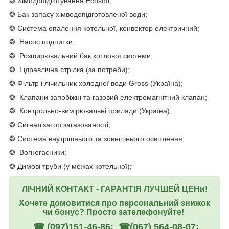
❂ Хімодопідготування Ecosoft;
❂ Бак запасу хімводопідготовленої води;
❂ Система опалення котельної, конвектор електричний;
❂ Насос подпитки;
❂ Розширювальний бак котлової системи;
❂ Гідравлічна стрілка (за потреби);
❂ Фільтр і лічильник холодної води Gross (Україна);
❂ Клапани запобіжні та газовий електромагнітний клапан;
❂ Контрольно-вимірювальні прилади (Україна);
❂ Сигналізатор загазованості;
❂ Система внутрішнього та зовнішнього освітлення;
❂ Вогнегасники;
❂ Димові труби (у межах котельної);
ЛІЧНИЙ КОНТАКТ - ГАРАНТІЯ ЛУЧШЕЙ ЦЕНи!
Хочете домовитися про персональний знижок
чи бонус? Просто зателефонуйте!
☎ (097)151-46-86; ☎(067) 564-08-07;