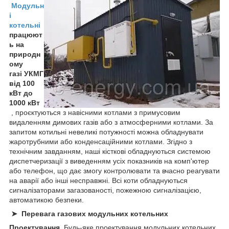
Модульн
і
котельні
працюют
ь на
природн
ому
газі
УКМГ
від 100
кВт до
1000 кВт
, проєктуються з навісними котлами з примусовим
видаленням димових газів або з атмосферними котлами. За
запитом котильні невеликі потужності можна обладнувати
жаротрубними або конденсаційними котлами. Згідно з
технічним завданням, наші кісткові обладнуються системою
диспетчеризації з виведенням усіх показників на комп'ютер
або телефон, що дає змогу контролювати та вчасно реагувати
на аварії або інші несправжні. Всі коти обладнуються
сигналізаторами загазованості, пожежною сигналізацією,
автоматикою безпеки.
➤ Перевага газових модульних котельних
Проектування.
Будь-яке проектування модульних котельних