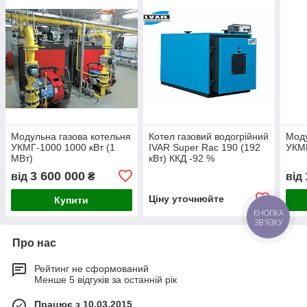
Модульна газова котельня
Котел газовий водогрійний
Моду
УКМГ-1000 1000 кВт (1
IVAR Super Rac 190 (192
УКМГ
МВт)
кВт) ККД -92 %
3 600 000
від
₴
від
Ціну уточнюйте
Купити
Про нас
Рейтинг не сформований
Менше 5 відгуків за останній рік
Працює з 10.03.2015