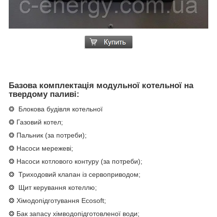
Базова комплектація модульної котельної на
твердому паливі:
❂ Блокова будівля котельної
❂ Газовий котел;
❂ Пальник (за потреби);
❂ Насоси мережеві;
❂ Насоси котлового контуру (за потреби);
❂ Триходовий клапан із сервоприводом;
❂ Щит керування котеллю;
❂ Хімодопідготування Ecosoft;
❂ Бак запасу хімводопідготовленої води;