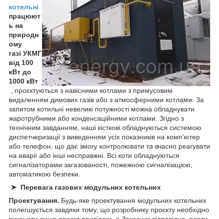
котельні
працюют
ь на
природн
ому
газі
УКМГ
від 100
кВт до
1000 кВт
, проєктуються з навісними котлами з примусовим
видаленням димових газів або з атмосферними котлами. За
запитом котильні невеликі потужності можна обладнувати
жаротрубними або конденсаційними котлами. Згідно з
технічним завданням, наші кісткові обладнуються системою
диспетчеризації з виведенням усіх показників на комп'ютер
або телефон, що дає змогу контролювати та вчасно реагувати
на аварії або інші несправжні. Всі коти обладнуються
сигналізаторами загазованості, пожежною сигналізацією,
автоматикою безпеки.
➤ Перевага газових модульних котельних
Проектування.
Будь-яке проектування модульних котельних
полегшується завдяки тому, що розробнику проєкту необхідно
виконати лише проєкт прив'язки, а Заказник відповідно плати