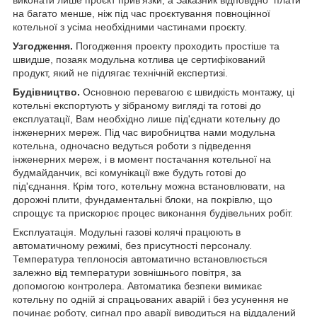
на багато менше, ніж під час проєктування повноцінної
котельної з усіма необхідними частинами проєкту.
Узгодження.
Погодження проекту проходить простіше та
швидше, позаяк модульна котлива це сертифікований
продукт, який не підлягає технічній експертизі.
Будівництво.
Основною перевагою
є швидкість монтажу, ці
котельні експортують у зібраному вигляді та готові до
експлуатації, Вам необхідно лише під'єднати котельну до
інженерних мереж. Під час виробництва нами модульна
котельна, одночасно ведуться роботи з підведення
інженерних мереж, і в момент постачання котельної на
будмайданчик, всі комунікації вже будуть готові до
під'єднання. Крім того, котельну можна встановлювати, на
дорожні плити, фундаментальні блоки, на покрівлю, що
спрощує та прискорює процес виконання будівельних робіт.
Експлуатація. Модульні газові колячі працюють в
автоматичному режимі, без присутності персоналу.
Температура теплоносія автоматично встановлюється
залежно від температури зовнішнього повітря, за
допомогою контролера. Автоматика безпеки вимикає
котельну по одній зі спрацьованих аварій і без усунення не
починає роботу, сигнал про аварії виводиться на віддалений