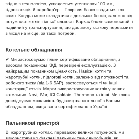
згідно з технологією, укладається утеплювач 100 мм,
гідроізоляція й паробар'єр. Покрівля блока зводиться так
само. Ковдра може складатися з декількох блоків, залежно від
потужності котлів і їхньої кількості. Каркас блоків самонесний, і
надійний у транспортуванні, що дає змогу кісткову перевозити
з місця на місце, за такої потреби.
Котельне обладнання
✔ Ми застосовуємо тільки сертифіковане обладнання, з
високим показником ККД, перевірені експлуатацією. З
найкращим показником ціна-якість. Навісні котли та
жаротрубні котли, підлогові котли, залежно від потужності та
робочого тиску (від 1-6 БАР), застосовуються ті чи інші
конструкції котлів. Марки використовуваних котлів у наших
котельних: Navi, IVar, ICI Caldaie, Thermona та інші. Ми також
досліджуємо можливість будівництва котельної з Вашим
обладнанням, якщо воно сертифіковане в Україні.
Пальникові пристрої
В жаротрубних котлах, переважно великої потужності, ми
використовуємо факлеві пальники таких виробників, як