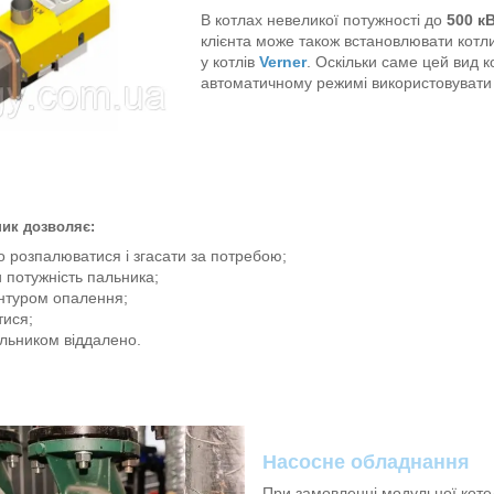
В котлах невеликої потужності до
500 к
клієнта може також встановлювати котл
у котлів
Verner
. Оскільки саме цей вид 
автоматичному режимі використовувати
ик дозволяє:
 розпалюватися і згасати за потребою;
 потужність пальника;
онтуром опалення;
ися;
льником віддалено.
Насосне обладнання
При замовленні модульної коте