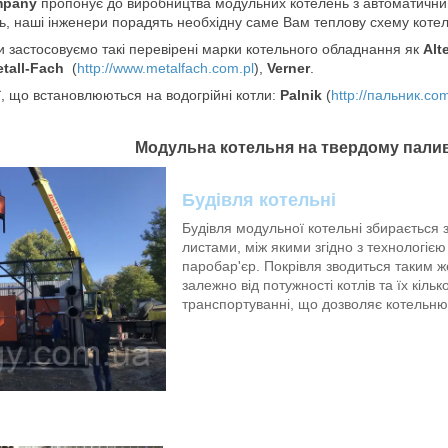
mpany
пропонує до виробництва модульних котелень з автоматичним
, наші інженери порадять необхідну саме Вам теплову схему котель
и застосовуємо такі перевірені марки котельного обладнання як
Alt
tall-Fach
(
http://www.metalfach.com.pl
),
Verner
.
, що встановлюються на водогрійні котли:
Palnik
(
http://пальник.co
Модульна котельня на твердому палив
Будівля котельні
Будівля модульної котельні збирається
листами, між якими згідно з технологією
паробар'єр. Покрівля зводиться таким ж
залежно від потужності котлів та їх кіль
транспортуванні, що дозволяє котельню п