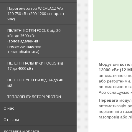
Парогенератор WICHLACZ Wp
120-750 кВт (200-1200 кг пара в
чаc)
ПЕЛЕТНІ КОТЛИ FOCUS від 20
кВт до 3500 кВт
(золовидалення +
пневмоочищення
теплообмінника)
ПЕЛЕТНІ ПАЛЬНИКИ FOCUS від
Модульні котел
17 до 4000 кВт
12000 кВт (12 М
автоматичною по
ПЕЛЕТНІ БУНКЕРИ від 0,4 до 40
або ретортними.
м3
автоматичного з
Або оснащуємо к
ТЕПЛОВЕНТИЛЯТОРІ PROTON
Перевага
модуль
автоматизація ро
О нас
порівнянні з газ
газопровід або л
Отзывы
Доставка и оплата