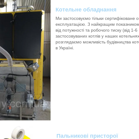
Котельне обладнання
Ми застосовуємо тільки сертифіковане о
експлуатацією. З найкращим показником 
від потужності та робочого тиску (від 1-6
застосовуваних котлів у наших котельнях
розглядаємо можливість будівництва ко
в Україні.
Пальникові присторо
ї