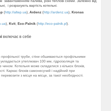
 завантаженням палива, різні теплові схеми. Залежно від
ні, і розрахують вартість котельні.
ep
(
http://altep.ua
),
Ardenz
(
http://ardenz.ua
),
Kronas
m.ua
),
Kvit
,
Eco-Palnik
(
http://eco-palnik.pl
).
і
включає в себе
 з профільної труби, стіни обшиваються профільними
 укладається утеплювач 100 мм, гідроізоляція та
е чином. Котельня може складатися з кількох блоків,
кості. Каркас блоків самонесучий і надійний при
еревозити з місця на місце, за такої необхідності.