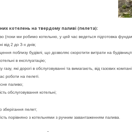
их котелень на твердому паливі (пелета):
во (поки ми робимо котельню, у цей час ведеться підготовка фунда
 від 2 до 3-х днів;
ення поблизу будівлі, що дозволяє скоротити витрати на будівницт
отельні в експлуатацію;
у газу, які дорогі в обслуговуванні та вимагають, від газових компан
ас роботи на пелеті.
існе паливо;
ість обслуговування котельні;
 зберігання пелет;
тість порівняно з котельнями з ручним завантаженням палива.