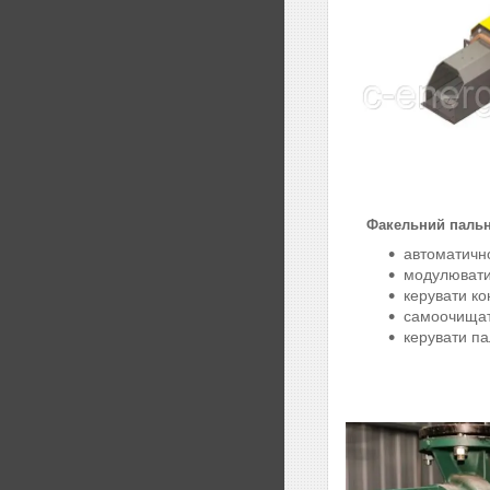
Факельний пальн
автоматично
модулювати
керувати к
самоочищат
керувати па