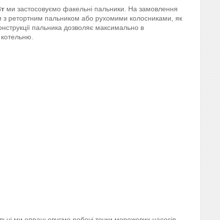
Вт
ми застосовуємо факельні пальники. На замовлення
и з ретортним пальником або рухомими колосниками, як
конструкції пальника дозволяє максимально в
 котельню.
льні ми опрацьовуємо робочі точки мережевих насосів