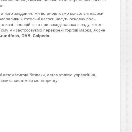
ня.
 та його завдання, ми встановлюємо консольні насоси
рдопаливній котельні насоси несуть основну роль
ливні - інерційні, то при виході насоса з ладу, котел
 Тому ми застосовуємо перевірені торгові марки, якісне
Grundfoss, DAB, Calpeda.
ні автоматикою безпеки, автоматикою управління,
овника системою моніторингу.