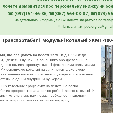
Хочете домовитися про персональну знижку чи бон
☎ (097)151-46-86; ☎(067) 564-08-07; ☎(073) 56
За детальною інформацією Ви можете звертатися по телефо
✉
Написати нам:
ppe.org.ua@gmai
Транспортабелi модульнi котельнi УКМТ-100-1
ьні, що працюють на пелеті УКМТ від 100 кВт до
Вт)
(пелети з лушпиння соняшника або древесини) з
дачею палива, проектуються зі факельними пальниками
 Ми оснащуємо котельні на запит клієнта системою
авантаження палива з основного бункера в оперативний.
отельню одним внутрішнім бункером.
них котельних працюючих на пелеті, це повна
бочих процесів, що аналогічно роботі газової котельні. У
овими котельнями, вам немає необхідності підводити
інію електропостачання великого перерізу.