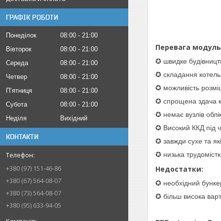
ГРАФІК РОБОТИ
Понеділок
08:00
21:00
Перевага модульн
Вівторок
08:00
21:00
✪ швидке будівницт
Середа
08:00
21:00
✪ складання котельні
Четвер
08:00
21:00
✪ можливість розміщ
Пʼятниця
08:00
21:00
✪ спрощена здача к
Субота
08:00
21:00
✪ немає вузлів облік
Неділя
Вихідний
✪ Високий ККД під ч
КОНТАКТИ
✪
завжди сухе та як
✪ низька трудомістк
+380 (97) 151-46-86
Недостатки:
+380 (67) 564-08-07
✪ необхідний бункер
+380 (73) 564-08-07
✪ більш висока вар
+380 (95) 633-94-05