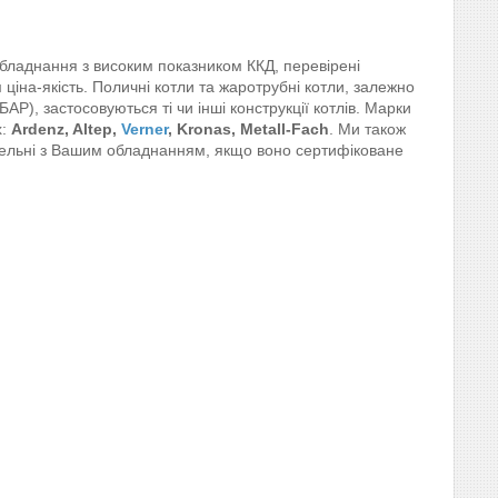
бладнання з високим показником ККД, перевірені
ціна-якість. Поличні котли та жаротрубні котли, залежно
 БАР), застосовуються ті чи інші конструкції котлів. Марки
:
Ardenz, Altep,
Verner
, Kronas, Metall-Fach
. Ми також
тельні з Вашим обладнанням, якщо воно сертифіковане