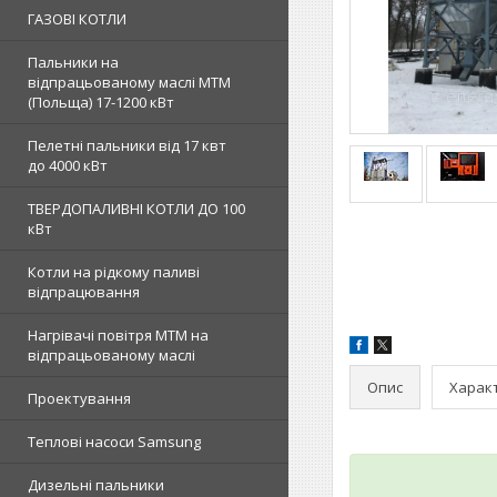
ГАЗОВІ КОТЛИ
Пальники на
відпрацьованому маслі MTM
(Польща) 17-1200 кВт
Пелетні пальники від 17 квт
до 4000 кВт
ТВЕРДОПАЛИВНІ КОТЛИ ДО 100
кВт
Котли на рідкому паливі
відпрацювання
Нагрівачі повітря MTM на
відпрацьованому маслі
Опис
Харак
Проектування
Теплові насоси Samsung
Дизельні пальники