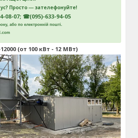
ус? Просто ― зателефонуйте!
4-08-07; ☎(095)-633-94-05
ну, або по електронній пошті.
l.com
2000 (от 100 кВт - 12 МВт)