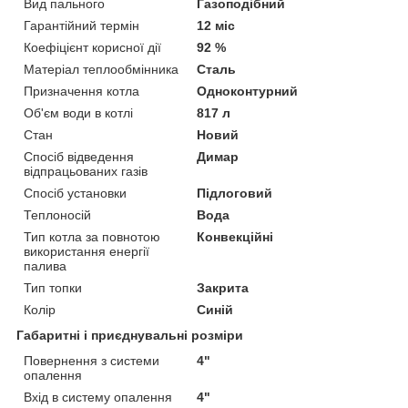
Вид пального
Газоподібний
Гарантійний термін
12 міс
Коефіцієнт корисної дії
92 %
Матеріал теплообмінника
Сталь
Призначення котла
Одноконтурний
Об'єм води в котлі
817 л
Стан
Новий
Спосіб відведення
Димар
відпрацьованих газів
Спосіб установки
Підлоговий
Теплоносій
Вода
Тип котла за повнотою
Конвекційні
використання енергії
палива
Тип топки
Закрита
Колір
Синій
Габаритні і приєднувальні розміри
Повернення з системи
4"
опалення
Вхід в систему опалення
4"