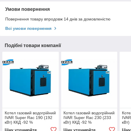
Умови повернення
Повернення товару впродовж 14 днів за домовленістю
Всі умови повернення
Подібні товари компанії
Котел газовий водогрійний
Котел газовий водогрійний
Коте
IVAR Super Rac 190 (192
IVAR Super Rac 230 (233
IVAR
кВт) ККД -92 %
кВт) ККД -92 %
кВт)
Ціну уточнюйте
Ціну уточнюйте
Цін