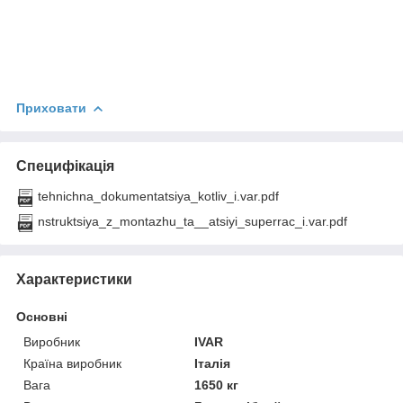
Приховати
Специфікація
tehnichna_dokumentatsiya_kotliv_i.var.pdf
nstruktsiya_z_montazhu_ta__atsiyi_superrac_i.var.pdf
Характеристики
Основні
Виробник
IVAR
Країна виробник
Італія
Вага
1650 кг