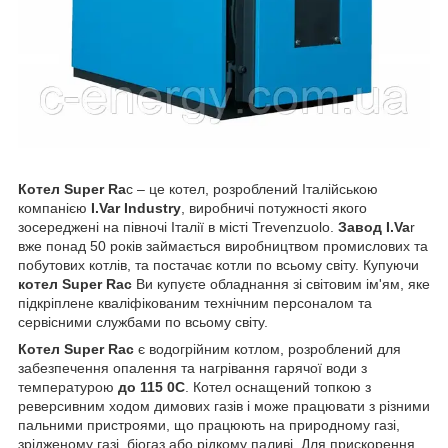
Котел Super Ra
c – це котел, розроблений Італійською
компанією
I.Var Industry
, виробничі потужності якого
зосереджені на півночі Італії в місті Trevenzuolo.
Завод I.Va
r
вже понад 50 років займається виробництвом промислових та
побутових котлів, та постачає котли по всьому світу. Купуючи
котел Super Rac
Ви купуєте обладнання зі світовим ім'ям, яке
підкріплене кваліфікованим технічним персоналом та
сервісними службами по всьому світу.
Котел Super Rac
є водогрійним котлом, розроблений для
забезпечення опалення та нагрівання гарячої води з
температурою
до 115 0С
. Котел оснащений топкою з
реверсивним ходом димових газів і може працювати з різними
пальними пристроями, що працюють на природному газі,
зрідженому газі, біогаз або рідкому паливі. Для прискорення