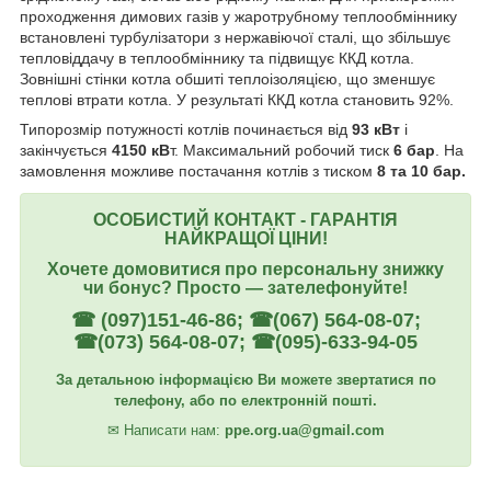
проходження димових газів у жаротрубному теплообміннику
встановлені турбулізатори з нержавіючої сталі, що збільшує
тепловіддачу в теплообміннику та підвищує ККД котла.
Зовнішні стінки котла обшиті теплоізоляцією, що зменшує
теплові втрати котла. У результаті ККД котла становить 92%.
Типорозмір потужності котлів починається від
93 кВт
і
закінчується
4150 кВ
т. Максимальний робочий тиск
6 бар
. На
замовлення можливе постачання котлів з тиском
8 та 10 бар.
ОСОБИСТИЙ КОНТАКТ - ГАРАНТІЯ
НАЙКРАЩОЇ ЦІНИ!
Хочете домовитися про персональну знижку
чи бонус? Просто ― зателефонуйте!
☎ (097)151-46-86; ☎(067) 564-08-07;
☎(073) 564-08-07; ☎(095)-633-94-05
За детальною інформацією Ви можете звертатися по
телефону, або по електронній пошті.
✉
Написати нам:
ppe.org.ua@gmail.com