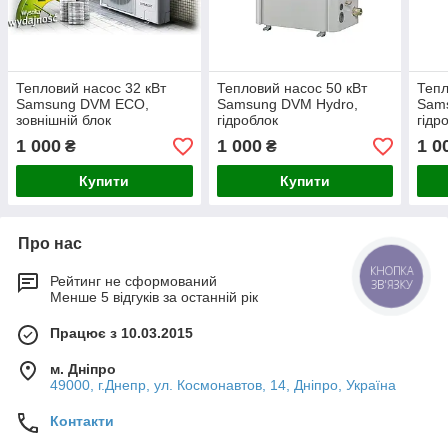
Тепловий насос 32 кВт
Тепловий насос 50 кВт
Тепл
Samsung DVM ECO,
Samsung DVM Hydro,
Sam
зовнішній блок
гідроблок
гід
AM120BXMWGH/EU
AM500FNBDEH/EU
ЄС
1 000
1 000
1 0
₴
₴
Купити
Купити
Про нас
КНОПКА
Рейтинг не сформований
ЗВ'ЯЗКУ
Менше 5 відгуків за останній рік
Працює з 10.03.2015
м. Дніпро
49000, г.Днепр, ул. Космонавтов, 14, Дніпро, Україна
Контакти