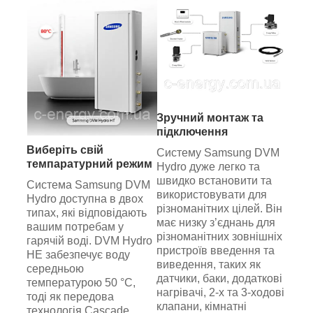
Зручний монтаж та
підключення
Виберіть свій
Систему Samsung DVM
темпаратурний режим
Hydro дуже легко та
швидко встановити та
Система Samsung DVM
використовувати для
Hydro доступна в двох
різноманітних цілей. Він
типах, які відповідають
має низку з’єднань для
вашим потребам у
різноманітних зовнішніх
гарячій воді. DVM Hydro
пристроїв введення та
HE забезпечує воду
виведення, таких як
середньою
датчики, баки, додаткові
температурою 50 °C,
нагрівачі, 2-х та 3-ходові
тоді як передова
клапани, кімнатні
технологія Cascade