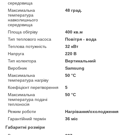
середовища
Максимальна
48 град.
температура
навколишнього
середовища
Площа обігріву
400 кв.м
Тип теплового насоса
Повітря - вода
Теплова потужність
32 кВт
Напруга
220 В
Тип колектора
Вертикальний
Виробник
Samsung
Максимальна
50 °С
температура нагріву
Коефіцієнт перетворення
5
Максимальна
50 °С
температура подачі
теплоносія
Режим роботи
Нагрівання/охолодження
Гарантійний термін
36 міс
Габаритні розміри