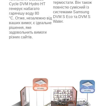
термостати. Він також
Cycle DVM Hydro HT
повністю сумісний із
генерує набагато
системами Samsung
гарячішу воду 80
DVM S Eco та DVM S
°C. Отже, незалежно від
Water.
ваших вимог, є ідеальне
рішення, яке
задовольнить вимоги
різних сайтів.