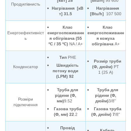
[кВт] 28
[Btu/h]
95 600
Продуктівнисть
Нагрівання [кВ
Нагрівання
т] 31.5
[Btu/h]
107 500
Клас
Клас
Енергоефективніст
енергоспоживанн
енергоспоживанн
ь
я обігрівача (55
я кожуха
ºC / 35 ºC)
NA / A+
обігрівача
A+
Тип
PHE
Розмір труби
Швидкість
Конденсатор
(Ф, дюйм)
PT
потоку води
1 (25 А)
(LPM) 92
Труба для
Труба для
рідини (Φ,
рідини (Φ,
Розміри
мм)
9.52
дюйм)
3/8"
підключення
Газова труба
Газова труба
(Φ, мм) 22
.2
(Φ, дюйм) 7
/8"
Провід
Кабель