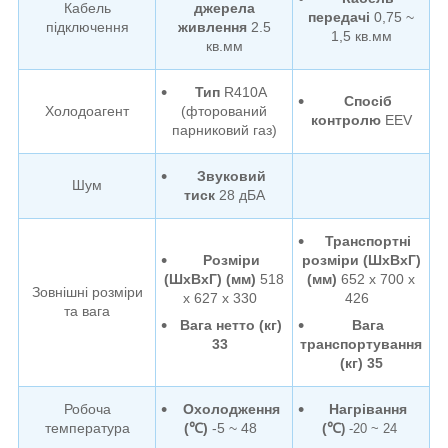
Кабель
джерела
передачі
0,75 ~
підключення
живлення
2.5
1,5 кв.мм
кв.мм
Тип
R410A
Спосіб
Холодоагент
(фторований
контролю
EEV
парниковий газ)
Звуковий
Шум
тиск
28 дБА
Транспортні
Розміри
розміри (ШxВxГ)
(ШxВxГ) (мм)
518
(мм)
652 x 700 x
Зовнішні розміри
x 627 x 330
426
та вага
Вага нетто (кг)
Вага
33
транспортування
(кг) 35
Робоча
Охолодження
Нагрівання
температура
(℃)
-5 ~ 48
(℃
)
-20 ~ 24