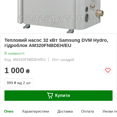
Тепловий насос 32 кВт Samsung DVM Hydro,
гідроблок AM320FNBDEH/EU
В наявності
Код: AM320FNBDEH/EU
Опт і роздріб
1 000
₴
999 ₴
від 2 шт.
Купити
Опис
Характеристики
Доставка
Оплата
Умови п