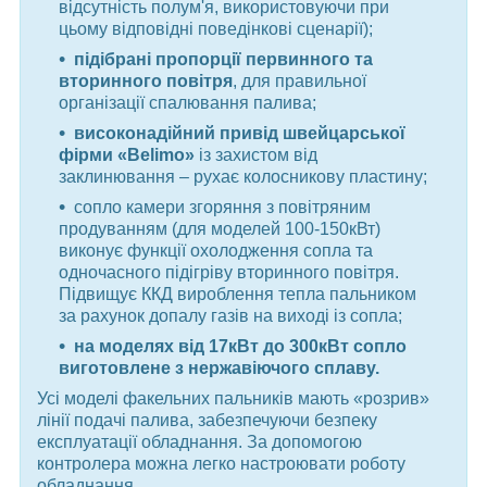
відсутність полум'я, використовуючи при
цьому відповідні поведінкові сценарії);
підібрані пропорції первинного та
вторинного повітря
, для правильної
організації спалювання палива;
високонадійний привід швейцарської
фірми «Belimo»
із захистом від
заклинювання – рухає колосникову пластину;
сопло камери згоряння з повітряним
продуванням (для моделей 100-150кВт)
виконує функції охолодження сопла та
одночасного підігріву вторинного повітря.
Підвищує ККД вироблення тепла пальником
за рахунок допалу газів на виході із сопла;
на моделях від 17кВт до 300кВт сопло
виготовлене з нержавіючого сплаву.
Усі моделі факельних пальників мають «розрив»
лінії подачі палива, забезпечуючи безпеку
експлуатації обладнання. За допомогою
контролера можна легко настроювати роботу
обладнання.