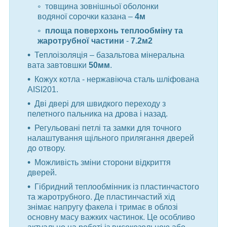
товщина зовнішньої оболонки
водяної сорочки казана –
4м
площа поверхонь теплообміну та
жаротрубної частини
-
7.2м2
Теплоізоляція – базальтова мінеральна
вата завтовшки
50мм
.
Кожух котла - нержавіюча сталь шліфована
AISI201.
Дві двері для швидкого переходу з
пелетного пальника на дрова і назад.
Регульовані петлі та замки для точного
налаштування щільного прилягання дверей
до отвору.
Можливість зміни сторони відкриття
дверей.
Гібридний теплообмінник із пластинчастого
та жаротрубного. Де пластинчастий хід
знімає напругу факела і тримає в облозі
основну масу важких частинок. Це особливо