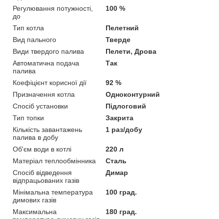
Регулювання потужності,
100 %
до
Тип котла
Пелетний
Вид пального
Тверде
Види твердого палива
Пелети, Дрова
Автоматична подача
Так
палива
Коефіцієнт корисної дії
92 %
Призначення котла
Одноконтурний
Спосіб установки
Підлоговий
Тип топки
Закрита
Кількість завантажень
1 раз/добу
палива в добу
Об'єм води в котлі
220 л
Матеріал теплообмінника
Сталь
Спосіб відведення
Димар
відпрацьованих газів
Мінімальна температура
100 град.
димових газів
Максимальна
180 град.