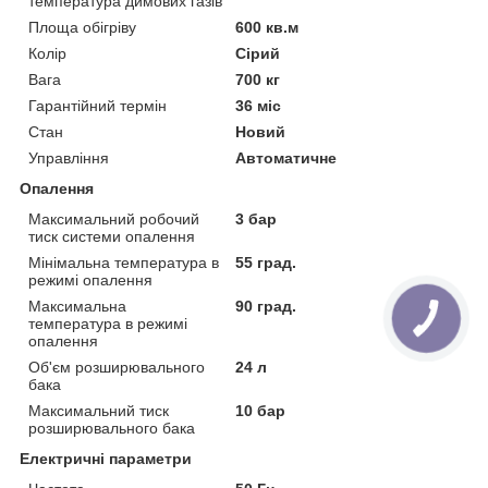
температура димових газів
Площа обігріву
600 кв.м
Колір
Сірий
Вага
700 кг
Гарантійний термін
36 міс
Стан
Новий
Управління
Автоматичне
Опалення
Максимальний робочий
3 бар
тиск системи опалення
Мінімальна температура в
55 град.
режимі опалення
Максимальна
90 град.
температура в режимі
опалення
Об'єм розширювального
24 л
бака
Максимальний тиск
10 бар
розширювального бака
Електричні параметри