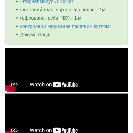
Інтернет модуль EcoNet
шнековий транспортер, що подає - 2 м;
гофрована труба ПВХ – 1 м;
контролер з керування пелетним котлом;
Документація.