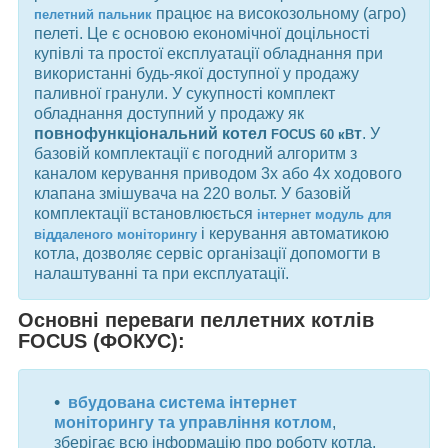
працює на високозольному (агро)
пелетний пальник
пелеті. Це є основою економічної доцільності
купівлі та простої експлуатації обладнання при
використанні будь-якої доступної у продажу
паливної гранули. У сукупності комплект
обладнання доступний у продажу як
повнофункціональний котел
т
. У
FOCUS 60 кВ
базовій комплектації є погодний алгоритм з
каналом керування приводом 3х або 4х ходового
клапана змішувача на 220 вольт. У базовій
комплектації встановлюється
інтернет модуль для
і керування автоматикою
віддаленого моніторингу
котла, дозволяє сервіс організації допомогти в
налаштуванні та при експлуатації.
Основні переваги пеллетних котлів
FOCUS (ФОКУС):
вбудована система інтернет
моніторингу та управління котлом
,
зберігає всю інформацію про роботу котла,