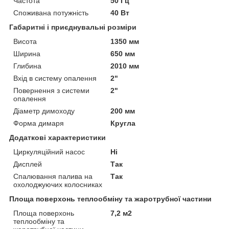
Частота
50 Гц
Споживана потужність
40 Вт
Габаритні і приєднувальні розміри
Висота
1350 мм
Ширина
650 мм
Глибина
2010 мм
Вхід в систему опалення
2"
Повернення з системи
2"
опалення
Діаметр димоходу
200 мм
Форма димаря
Кругла
Додаткові характеристики
Циркуляційний насос
Ні
Дисплей
Так
Спалювання палива на
Так
охолоджуючих колосниках
Площа поверхонь теплообміну та жаротрубної частини
Площа поверхонь
7,2 м2
теплообміну та