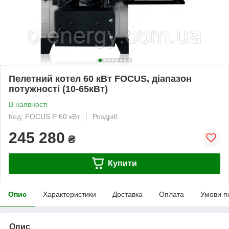
Пелетний котел 60 кВт FOCUS, діапазон
потужності (10-65кВт)
В наявності
Код: FOCUS P 60 кВт
Роздріб
245 280
₴
Купити
Опис
Характеристики
Доставка
Оплата
Умови п
Опис