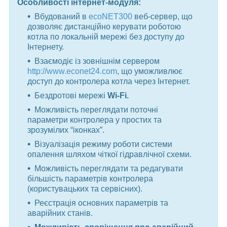
Особливості інтернет-модуля:
Вбудований в
ecoNET300
веб-сервер, що
дозволяє дистанційно керувати роботою
котла по локальній мережі без доступу до
Інтернету.
Взаємодіє із зовнішнім сервером
http://www.econet24.com
, що уможливлює
доступ до контролера котла через Інтернет.
Бездротові мережі
Wi-Fi.
Можливість переглядати поточні
параметри контролера у простих та
зрозумілих “іконках”.
Візуалізація режиму роботи системи
опалення шляхом чіткої гідравлічної схеми.
Можливість переглядати та редагувати
більшість параметрів контролера
(користувацьких та сервісних).
Реєстрація основних параметрів та
аварійних станів.