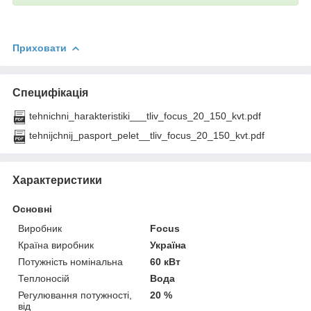
Приховати
Специфікація
tehnichni_harakteristiki___tliv_focus_20_150_kvt.pdf
tehnijchnij_pasport_pelet__tliv_focus_20_150_kvt.pdf
Характеристики
Основні
Виробник
Focus
Країна виробник
Україна
Потужність номінальна
60 кВт
Теплоносій
Вода
Регулювання потужності,
20 %
від