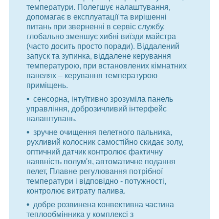
температури. Полегшує налаштування,
допомагає в експлуатації та вирішенні
питань при зверненні в сервіс службу,
глобально зменшує хибні виїзди майстра
(часто досить просто поради). Віддалений
запуск та зупинка, віддалене керування
температурою, при встановлених кімнатних
панелях – керування температурою
приміщень.
сенсорна, інтуїтивно зрозуміла панель
управління, доброзичливий інтерфейс
налаштувань.
зручне очищення пелетного пальника,
рухливий колосник самостійно скидає золу,
оптичний датчик контролює фактичну
наявність полум'я, автоматичне подання
пелет, Плавне регулювання потрібної
температури і відповідно - потужності,
контролює витрату палива.
добре розвинена конвективна частина
теплообмінника у комплексі з