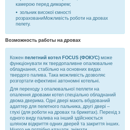
камерою перед димарем;
зольник високої ємності
розрахованиМожливість роботи на дровах
пелету.
Возможность работы на дровах
Кожен
пелетний котел FOCUS (ФОКУС)
може
функціонувати як твердопаливне опалювальне
обладнання, стабільно на основних видах
твердого палива. Така можливість дозволяє
розгортати ефективні автономні котельні.
Для переходу з опалювальної пеллети на
опалення дровами котел спеціально обладнаний
двома дверима. Одні двері мають вбудований
адаптер для пелетного пальника, другі двері –
глухі (для роботи на дровах та брикетах). Перехід з
одного виду палива на інший здійснюється
шляхом відкриття одних дверей та закриття інших.
Нічого не потрібно клацати, знімати,