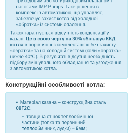
триходовим або чотириходовим клапаном і
насосами IMP Pumps. Таке рішення в
комплексі з автоматикою, що управляє,
забезпечує захист котла від холодної
«обратки» із системи опалення.
Також гарантується відсутність конденсації у
казані.
Це в свою чергу на 30% збільшує ККД
котла
в порівнянні з комплектацією без захисту
«обратки» та на холодній системі (коли «обратка»
нижче 40*С). В результаті відсутня необхідність
підбору змішувального обладнання та узгодження
з автоматикою котла.
Конструкційні особливості котла:
Матеріал казана – конструкційна сталь
09Г2С
.
товщина стінок теплообмінної
частини (топка та первинний
теплообмінник, лудки) –
6мм
;