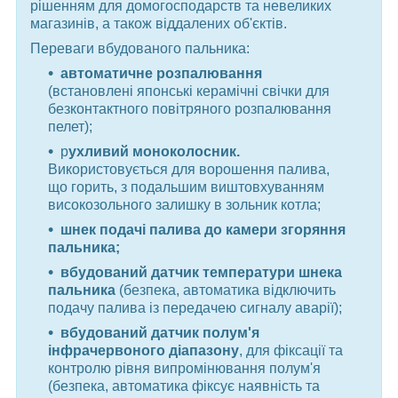
рішенням для домогосподарств та невеликих
магазинів, а також віддалених об'єктів.
Переваги вбудованого пальника:
автоматичне розпалювання
(встановлені японські керамічні свічки для
безконтактного повітряного розпалювання
пелет);
р
ухливий моноколосник.
Використовується для ворошення палива,
що горить, з подальшим виштовхуванням
високозольного залишку в зольник котла;
шнек подачі палива до камери згоряння
пальника;
вбудований датчик температури шнека
пальника
(безпека, автоматика відключить
подачу палива із передачею сигналу аварії);
вбудований датчик полум'я
інфрачервоного діапазону
, для фіксації та
контролю рівня випромінювання полум'я
(безпека, автоматика фіксує наявність та