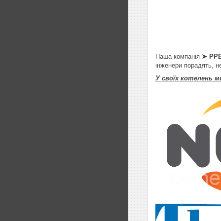
Наша компанія
➤ PPE
інженери порадять, не
У своїх котелень м