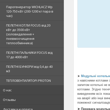
Парогенератор WICHLACZ Wp
120-750 кВт (200-1200 кг пара в
чаc)
ПЕЛЕТНІ КОТЛИ FOCUS від 20
кВт до 3500 кВт
(золовидалення +
пневмоочищення
теплообмінника)
ПЕЛЕТНІ ПАЛЬНИКИ FOCUS від
17 до 4000 кВт
ПЕЛЕТНІ БУНКЕРИ від 0,4 до 40
м3
➤
Модульні котельн
ТЕПЛОВЕНТИЛЯТОРІ PROTON
з навісними котлами
запитом котельні не
котлами. Згідно техн
О нас
виведенням всіх пока
на аварії або інші ви
Отзывы
пожежної сигналізаці
Доставка и оплата
➤ Перевага модульн