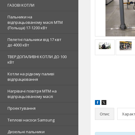
ГАЗОВІ КОТЛИ
Пальники на
відпрацьованому маслі MTM
(Польща) 17-1200 кВт
Пелетні пальники від 17 квт
до 4000 кВт
ТВЕРДОПАЛИВНІ КОТЛИ ДО 100
кВт
Котли на рідкому паливі
відпрацювання
Нагрівачі повітря MTM на
відпрацьованому маслі
Проектування
Опис
Харак
Теплові насоси Samsung
Дизельні пальники