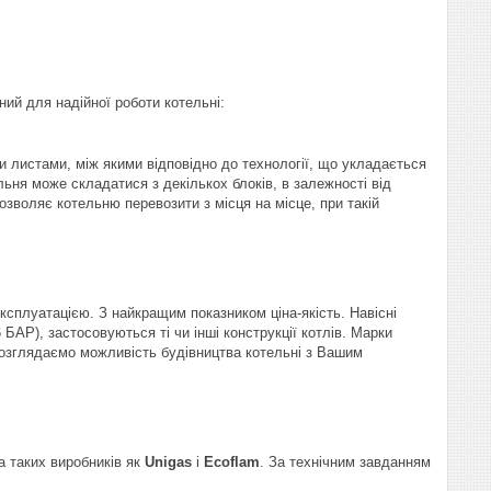
ий для надійної роботи котельні:
 листами, між якими відповідно до технології, що укладається
льня може складатися з декількох блоків, в залежності від
дозволяє котельню перевозити з місця на місце, при такій
ксплуатацією. З найкращим показником ціна-якість. Навісні
6 БАР), застосовуються ті чи інші конструкції котлів. Марки
ж розглядаємо можливість будівництва котельні з Вашим
а таких виробників як
Unigas
і
Ecoflam
. За технічним завданням