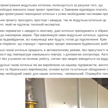
проектування модульних котелень полегшується за рахунок того, що
еобхідно виконати лише проект прив'язки, а Замовник відповідно платить
при проектуванні повноцінної котельні з усіма необхідними частинами про
ння проекту проходить простіше і швидше, так як модульна котельня це
т, який не підлягає технічній експертизі.
ною перевагою
є швидкість монтажу, дані котельні приїжджають в зібрано
до інженерних мереж. При виробництві нами модульної котельні, одноча
на будмайданчик, всі комунікації вже будуть готові до підключення. Крі
а покрівлю, що спрощує і прискорює процес виконання будівельних робіт
ьні
газові котельні працюють в автоматичному режимі, без присутності
ості від температури зовнішнього повітря, з допомогою контролера. Авт
 і без усунення не починає роботу, сигнал про аварію виводиться на від
дульні газові котельні які ми виробляємо на нашому підприємстві, вигот
го та Українського виробництва, основні вузли та котельне обладнання са
ому необхідний сервіс для наших котелень - мінімальний. Отримуйте тепл