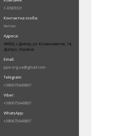
C-ENERGY
Антон
49000, г.Днепр, ул. Космонавтов, 14,
Дніпро, Україна
ppe.org.ua@gmail.com
+380675640807
+380675640807
+380675640807