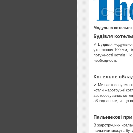
Модульна котельня 
Будівля котель
✔ Будівля модульної 
утеплювач 100 мм, гі
потужності котлів і ї
необхідності.
Котельне обла
✔ Ми застосовуємо ті
котли жаротрубні котл
застосовуваних котлів
обладнанням, якщо во
Пальникові при
В жаротрубних котлах
пальники можуть бути