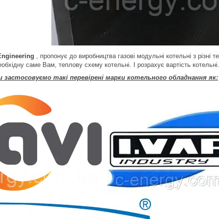
ngineering
, пропонує до виробництва газові модульні котельні з різні
обхідну саме Вам, теплову схему котельні. І розрахує вартість котельні
и застосовуємо такі перевірені марки котельного обладнання як: