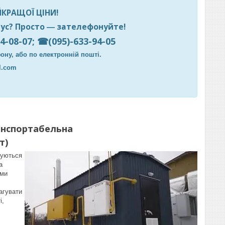
ЙКРАЩОЇ ЦІНИ!
ус? Просто ― зателефонуйте!
4-08-07; ☎(095)-633-94-05
ну, або по електронній пошті.
l.com
анспортабельна
т)
туються
а
ими
агувати
і,