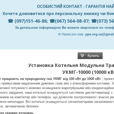
ОСОБИСТИЙ КОНТАКТ - ГАРАНТІЯ НА
Хочете домовитися про персональну знижку чи бон
☎ (097)151-46-86; ☎(067) 564-08-07; ☎(073) 56
За детальною інформацією Ви можете звертатися по телефо
✉
Написати нам:
ppe.org.ua@gmai
Установка Котельня Модульна Тр
УКМГ-10000 (10000 кВ
і
працюють на природному газі
УКМГ від 100 кВт до 1000 кВт
, проек
 з примусовим видаленням димових газів або з атмосферними котлами. З
 великої потужності можемо оснащувати жаротрбуными або конденсаційн
ічного завдання, наші котельні оснащуються системою диспетчеризації з
зників на комп'ютер або телефон, що дозволяє контролювати і вчасно ре
никли неполадки. Всі котельні оснащуються сигналізаторами загазованост
єю, автоматикою безпеки.
их газових котелень