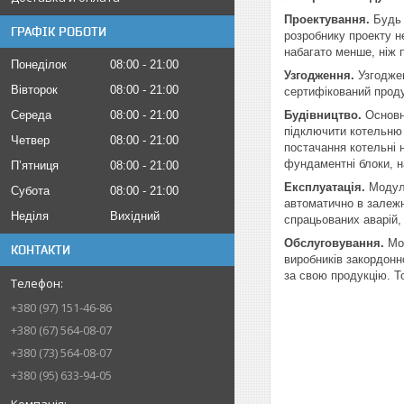
Проектування.
Будь 
ГРАФІК РОБОТИ
розробнику проекту н
набагато менше, ніж 
Понеділок
08:00
21:00
Узгодження.
Узгодже
Вівторок
08:00
21:00
сертифікований продук
Середа
08:00
21:00
Будівництво.
Основ
підключити котельню 
Четвер
08:00
21:00
постачання котельні 
фундаментні блоки, н
Пʼятниця
08:00
21:00
Експлуатація.
Модул
Субота
08:00
21:00
автоматично в залежн
Неділя
Вихідний
спрацьованих аварій,
Обслуговування.
Мо
КОНТАКТИ
виробників закордонно
за свою продукцію. Т
+380 (97) 151-46-86
+380 (67) 564-08-07
+380 (73) 564-08-07
+380 (95) 633-94-05