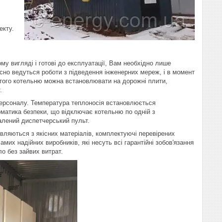
екту.
му вигляді і готові до експлуатації, Вам необхідно лише
сно ведуться роботи з підведення інженерних мереж, і в момент
м того котельню можна встановлювати на дорожні плити,
.
 персоналу. Температура теплоносія встановлюється
оматика безпеки, що відключає котельню по одній з
далений диспетчерський пульт.
овляються з якісних матеріалів, комплектуючі перевірених
мих надійних виробників, які несуть всі гарантійні зобов'язання
о без зайвих витрат.