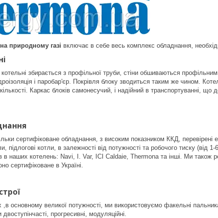
на природному газі
включає в себе весь комплекс обладнання, необхідн
ні
котельні збирається з профільної труби, стіни обшиваються профільними
дроізоляція і паробар'єр. Покрівля блоку зводиться таким же чином. Коте
х кількості. Каркас блоків самонесучий, і надійний в транспортуванні, що 
днання
льки сертифіковане обладнання, з високим показником ККД, перевірені е
и, підлогові котли, в залежності від потужності та робочого тиску (від 1-
 в наших котелень: Navi, I. Var, ICI Caldaie, Thermona та інші. Ми тако
но сертифіковане в Україні.
строї
 ,в основному великої потужності, ми використовуємо факельні пальник
 двоступінчасті, прогресивні, модуляційні.