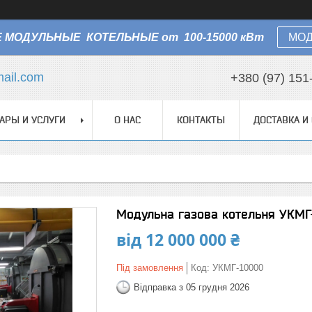
 МОДУЛЬНЫЕ КОТЕЛЬНЫЕ от 100-15000 кВт
МОД
ail.com
+380 (97) 151
АРЫ И УСЛУГИ
О НАС
КОНТАКТЫ
ДОСТАВКА И
Модульна газова котельня УКМГ-
від
12 000 000 ₴
Під замовлення
Код:
УКМГ-10000
Відправка з 05 грудня 2026