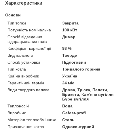
Характеристики
Основні
Тип топки
Закрита
Потужність номінальна
100 кВт
Спосіб відведення
Димар
відпрацьованих газів
Коефіцієнт корисної дії
93 %
Вид пального
Тверде
Спосіб установки
Підлоговий
Тип котла
Тривалого горіння
Країна виробник
Україна
Гарантійний термін
24 міс
Види твердого палива
Дрова, Тріска, Пелети,
Брикети, Кам'яне вугілля,
Буре вугілля
Теплоносій
Вода
Виробник
Gefest-profi
Матеріал теплообмінника
Сталь
Призначення котла
Одноконтурний