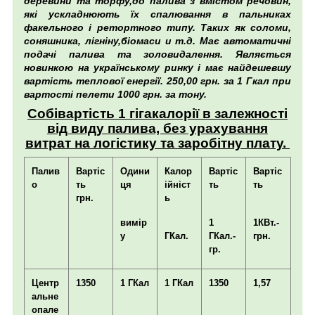
деревини та торфу,до палива з вмістом речовин,
які ускладнюють їх спалювання в пальниках
факельного і ретортного типу. Таких як соломи,
соняшника, лігніну,біомаси и т.д. Має автоматичні
подачі палива та золовидалення. Являється
новинкою на українському ринку і має найдешевшу
вартість теплової енергії. 250,00 грн. за 1 Гкал при
вартості пелети 1000 грн. за тону.
Собівартість 1 гігакалорії в залежності
від виду палива, без урахування
витрат на логістику та заробітну плату.
Палив
Вартіс
Одини
Калор
Вартіс
Вартіс
о
ть
ця
ійніст
ть
ть
грн.
ь
вимір
1
1КВт.-
у
ГКал.
ГКал.-
грн.
гр.
Центр
1350
1 ГКал
1 ГКал
1350
1,57
альне
опале