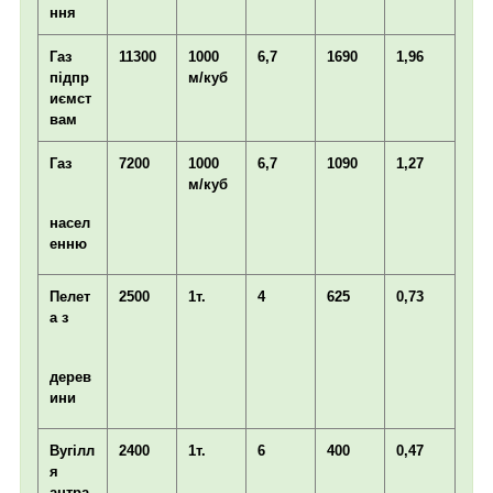
ння
Газ
11300
1000
6,7
1690
1,96
підпр
м/куб
иємст
вам
Газ
7200
1000
6,7
1090
1,27
м/куб
насел
енню
Пелет
2500
1т.
4
625
0,73
а з
дерев
ини
Вугілл
2400
1т.
6
400
0,47
я
антра