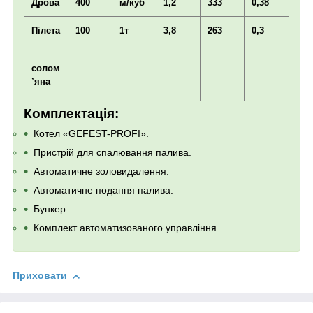
Дрова
400
м/куб
1,2
333
0,38
Пілета
100
1т
3,8
263
0,3
солом
’яна
Комплектація:
Котел «GEFEST-PROFI».
Пристрій для спалювання палива.
Автоматичне золовидалення.
Автоматичне подання палива.
Бункер.
Комплект автоматизованого управління.
Приховати