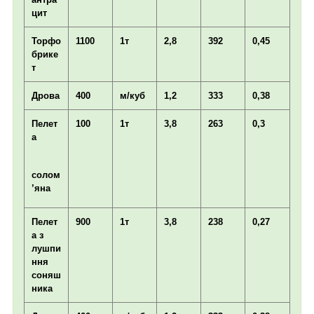
цит
Торфо
1100
1т
2,8
392
0,45
брике
т
Дрова
400
м/куб
1,2
333
0,38
Пелет
100
1т
3,8
263
0,3
а
солом
’яна
Пелет
900
1т
3,8
238
0,27
а з
лушпи
ння
соняш
ника