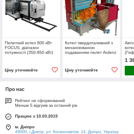
Пелетний котел 800 кВт
Котел твердопаливний з
Авто
FOCUS, діапазон
механізованою
коте
потужності (350-850 кВт)
подаванням пелет Ardenz
(Геф
ТМ-500 кВт (Арденз)
1 3
Ціну уточнюйте
Ціну уточнюйте
Про нас
Рейтинг не сформований
Менше 5 відгуків за останній рік
Працює з 10.03.2015
м. Дніпро
49000, г.Днепр, ул. Космонавтов, 14, Дніпро, Україна