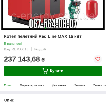
Котел пелетний Red Line MAX 15 кВт
В наявності
Код: RL MAX 15
Роздріб
237 143,68
₴
Купити
Опис
Характеристики
Доставка
Оплата
Умови п
Опис