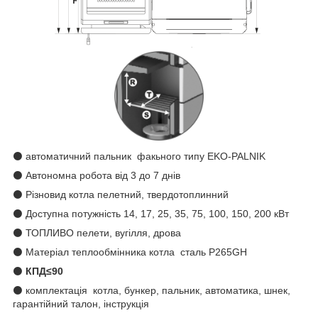
⚫ автоматичний пальник факьного типу EKO-PALNIK
⚫ Автономна робота від 3 до 7 днів
⚫ Різновид котла пелетний, твердотоплинний
⚫ Доступна потужність 14, 17, 25, 35, 75, 100, 150, 200 кВт
⚫ ТОПЛИВО пелети, вугілля, дрова
⚫ Матеріал теплообмінника котла сталь P265GH
⚫
КПД≤90
⚫ комплектація котла, бункер, пальник, автоматика, шнек,
гарантійний талон, інструкція