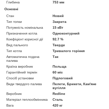
Глибина
753 мм
Основні
Стан
Новий
Тип топки
Закрита
Потужність номінальна
15 кВт
Призначення котла
Одноконтурний
Коефіцієнт корисної дії
92.7 %
Вид пального
Тверде
Тип котла
Тривалого горіння
Автоматична подача
Так
палива
Країна виробник
Польща
Гарантійний термін
60 міс
Спосіб установки
Підлоговий
Види твердого палива
Пелети, Брикети, Кам'яне
вугілля
Виробник
Redline
Матеріал теплообмінника
Сталь
Вага
420 кг