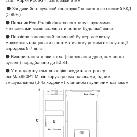
сталі марки Р265GH, завтовшки 6 мм.
⚫ Завдяки його сучасній конструкції досягається високий ККД
(> 90%).
⚫ Пальник Eco-Ралnik факельного типу з рухомими
колосниками може спалювати пелети будь-якої якості.
⚫ Повністю заповнений паливний бункер дає котлу
можливість працювати в автоматичному режимі експлуатації
впродовж 5-7 днів.
⚫ Використання топки котла (спалювання дров, кам'яного
вугілля) передбачено до 50 кВт.
⚫ У стандартну комплектацію входить контролер
ecoMax850P1-M, він керує трьома насосами, одним
змішувальним (3-4x ходовим) клапаном і вуличним датчиком