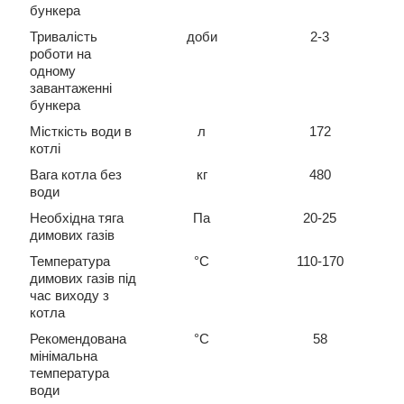
бункера
Тривалість
доби
2-3
роботи на
одному
завантаженні
бункера
Місткість води в
л
172
котлі
Вага котла без
кг
480
води
Необхідна тяга
Па
20-25
димових газів
Температура
°С
110-170
димових газів під
час виходу з
котла
Рекомендована
°С
58
мінімальна
температура
води