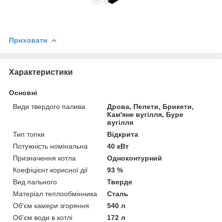
Приховати
Характеристики
Основні
Види твердого палива
Дрова, Пелети, Брикети,
Кам'яне вугілля, Буре
вугілля
Тип топки
Відкрита
Потужність номінальна
40 кВт
Призначення котла
Одноконтурний
Коефіцієнт корисної дії
93 %
Вид пального
Тверде
Матеріал теплообмінника
Сталь
Об'єм камери згоряння
540 л
Об'єм води в котлі
172 л