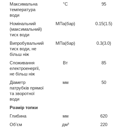
Максимальна
°С
95
температура
води
Номінальний
МПа(бар)
0.15(1.5)
(максимальний)
тиск води
Випробувальний
МПа(бар)
0.3(3.0)
тиск води, не
більш ніж
Споживання
Вт
85
електроенергії,
не більш ніж
Діаметр
мм
50
патрубків прямої
та зворотної
води
Розмір топки
Глибина
мм
620
Об'єм
дм³
220