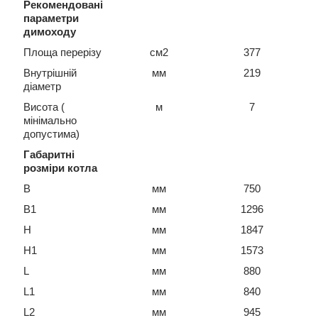
Рекомендовані
параметри
димоходу
Площа перерізу
см2
377
Внутрішній
мм
219
діаметр
Висота (
м
7
мінімально
допустима)
Габаритні
розміри котла
B
мм
750
В1
мм
1296
H
мм
1847
H1
мм
1573
L
мм
880
L1
мм
840
L2
мм
945