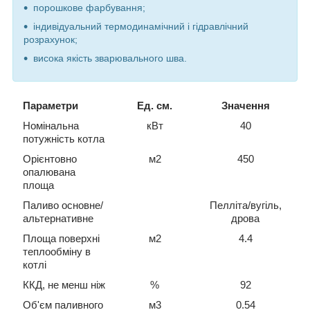
порошкове фарбування;
індивідуальний термодинамічний і гідравлічний
розрахунок;
висока якість зварювального шва.
Параметри
Ед. см.
Значення
Номінальна
кВт
40
потужність котла
Орієнтовно
м2
450
опалювана
площа
Паливо основне/
Пелліта/вугіль,
альтернативне
дрова
Площа поверхні
м2
4.4
теплообміну в
котлі
ККД, не менш ніж
%
92
Об'єм паливного
м3
0.54