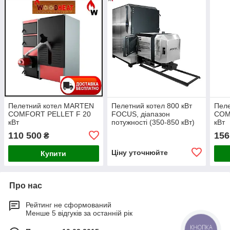
Пелетний котел MARTEN
Пелетний котел 800 кВт
Пел
COMFORT PELLET F 20
FOCUS, діапазон
COM
кВт
потужності (350-850 кВт)
кВт
110 500
156
₴
Ціну уточнюйте
Купити
Про нас
Рейтинг не сформований
Менше 5 відгуків за останній рік
КНОПКА