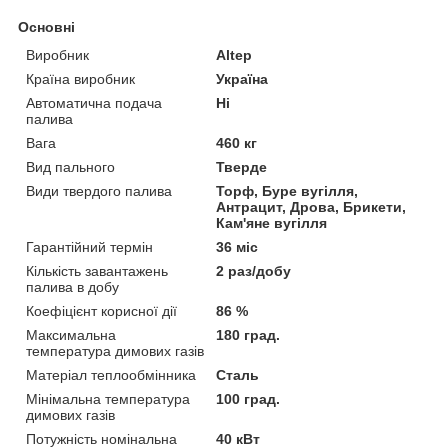
Основні
Виробник
Altep
Країна виробник
Україна
Автоматична подача
Ні
палива
Вага
460 кг
Вид пального
Тверде
Види твердого палива
Торф, Буре вугілля,
Антрацит, Дрова, Брикети,
Кам'яне вугілля
Гарантійний термін
36 міс
Кількість завантажень
2 раз/добу
палива в добу
Коефіцієнт корисної дії
86 %
Максимальна
180 град.
температура димових газів
Матеріал теплообмінника
Сталь
Мінімальна температура
100 град.
димових газів
Потужність номінальна
40 кВт