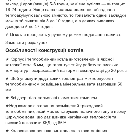
закладці дров (акація) 5-8 годин, кам'яне вугілля — антрацит
18-24 години. Якщо ваша система опалення обладнана
теплоакумулювальною ємністю, то тривалість однієї закладки
можна збільшити від 3 до 10 годин, а в деяких випадках
доходило й до 17 годин.
✔ Ці котли працюють у ручному режимі подавання палива.
Замовити розрахунок
Особливості конструкції котлів
★ Корпус і теплообмінник котла виготовлений із якісної
котлової сталі
6 мм
, що гарантує стійку роботу за високих
температур і розрахований на термін експлуатації до 20 років.
★ Щоб уникнути додаткових тепловтрат між корпусом і
теплообмінником розміщена мінеральна вата завтовшки 50
мм.
★ Всі двері тіло-ізольовані шамотним каменем.
★Над камерою згоряння розміщений триходовий
теплообмінник, який має конструкцію поличного типу в ньому
циркулює вода, що дає швидке нагрівання теплоносія та
високий показники ККД від 86%.
★ Колосникова решітка виготовлена з товстостінних