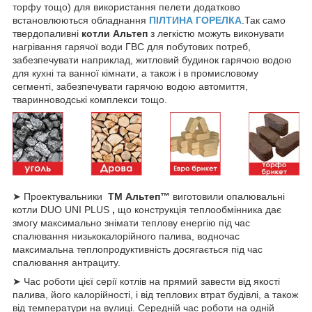
торфу тощо) для використання пелети додатково
встановлюються обладнання
ПІЛТИНА ГОРЕЛКА
.Так само
твердопаливні
котли Альтеп
з легкістю можуть виконувати
нагрівання гарячої води ГВС для побутових потреб,
забезпечувати наприклад, житловий будинок гарячою водою
для кухні та ванної кімнати, а також і в промисловому
сегменті, забезпечувати гарячою водою автомиття,
тваринноводські комплекси тощо.
➤ Проектувальники
ТМ Альтеп™
виготовили опалювальні
котли DUO UNI PLUS
,
що конструкція теплообмінника дає
змогу максимально знімати теплову енергію під час
спалювання низькокалорійного палива, водночас
максимальна теплопродуктивність досягається під час
спалювання антрациту.
➤ Час роботи цієї серії котлів на прямий завести від якості
палива, його калорійності, і від теплових втрат будівлі, а також
від температури на вулиці. Середній час роботи на одній