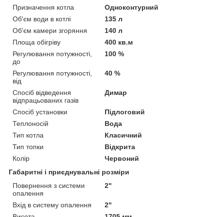
Призначення котла
Одноконтурний
Об'єм води в котлі
135 л
Об'єм камери згоряння
140 л
Площа обігріву
400 кв.м
Регулювання потужності,
100 %
до
Регулювання потужності,
40 %
від
Спосіб відведення
Димар
відпрацьованих газів
Спосіб установки
Підлоговий
Теплоносій
Вода
Тип котла
Класичний
Тип топки
Відкрита
Колір
Червоний
Габаритні і приєднувальні розміри
Повернення з системи
2"
опалення
Вхід в систему опалення
2"
Висота
1705 мм