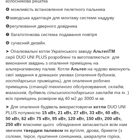
колосникова решітка
❹ можливість встановлення пелетного пальника
❺заводська адаптація для монтажу системи наддуву
❻регулювання дверного довідника
❼ багатоточкова система подавання повітря
❽ сучасний дизайн.
➤ Опалювальні котли Українського заводу
АльтепTM
серії DUO UNI PLUS розроблені та виготовляються для
виконання завдань з опалення приміщень на
альтернативному паливі. Котли
Альтеп
на чудово виконують
свої завдання в домашніх умовах (
опалення будинків,
господарських приміщень
), для опалення робочих
приміщень (
станцій технічного обслуговування, складів,
магазинів, будівель сільськогосподарських закладів та ін.
.)
всіх приміщень розміром від 40 м2 до 3000 м.кв.
➤ Для опалення будівель використовуючи
котли
DUO UNI
PLUS потужністю
15 кВт, 21 кВт, 27 кВт, 33 кВт, 40 кВт,
50 кВт, 62 кВт 75 кВт, 95 кВт, 120 кВт, 150 кВт, 200 кВт,
250 кВт
власники цього обладнання запасаються всім нам
звичним
твердим паливом
як вугілля, дрова, брикети (з
соломи, тирси, лушпиння соняшника, шкаралупи горіха,