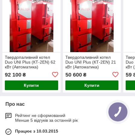
Твердопаливний котел
Твердопаливний котел
Твер
Duo UNI Plus (КТ-2ЕN) 62
Duo UNI Plus (КТ-2ЕN) 21
Duo 
кВт (Автоматика)
кВт (Автоматика)
кВт 
92 100
50 600
59 
₴
₴
Купити
Купити
Про нас
Рейтинг не сформований
Менше 5 відгуків за останній рік
Працює з 10.03.2015