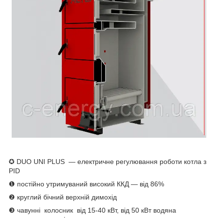
✪ DUO UNI PLUS — електричне регулювання роботи котла з
PID
❶ постійно утримуваний високий ККД — від 86%
❷ круглий бічний верхній димохід
❸ чавунні колосник від 15-40 кВт, від 50 кВт водяна