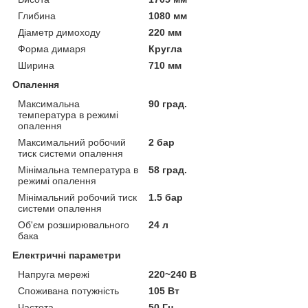
Глибина
1080 мм
Діаметр димоходу
220 мм
Форма димаря
Кругла
Ширина
710 мм
Опалення
Максимальна
90 град.
температура в режимі
опалення
Максимальний робочий
2 бар
тиск системи опалення
Мінімальна температура в
58 град.
режимі опалення
Мінімальний робочий тиск
1.5 бар
системи опалення
Об'єм розширювального
24 л
бака
Електричні параметри
Напруга мережі
220~240 В
Споживана потужність
105 Вт
Частота
50 Гц