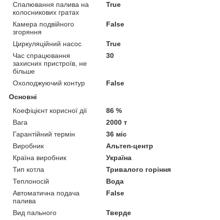
Спалювання палива на
True
колосникових гратах
Камера подвійного
False
згоряння
Циркуляційний насос
True
Час спрацювання
30
захисних пристроїв, не
більше
Охолоджуючий контур
False
Основні
Коефіцієнт корисної дії
86 %
Вага
2000 т
Гарантійний термін
36 міс
Виробник
Альтеп-центр
Країна виробник
Україна
Тип котла
Тривалого горіння
Теплоносій
Вода
Автоматична подача
False
палива
Вид пального
Тверде