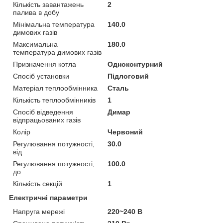
Кількість завантажень
2
палива в добу
Мінімальна температура
140.0
димових газів
Максимальна
180.0
температура димових газів
Призначення котла
Одноконтурний
Спосіб установки
Підлоговий
Матеріал теплообмінника
Сталь
Кількість теплообмінників
1
Спосіб відведення
Димар
відпрацьованих газів
Колір
Червоний
Регулювання потужності,
30.0
від
Регулювання потужності,
100.0
до
Кількість секцій
1
Електричні параметри
Напруга мережі
220~240 В