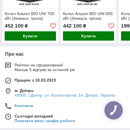
Котел Альтеп BIO UNI 700
Котел Альтеп BIO UNI 600
Коте
кВт (біомаса, тріска)
кВт (біомаса, тріска)
кВт 
452 100
442 100
199
₴
₴
Купити
Купити
Про нас
Рейтинг не сформований
Менше 5 відгуків за останній рік
Працює з 10.03.2015
м. Дніпро
49000, г.Днепр, ул. Космонавтов, 14, Дніпро, Україна
Контакти
Сьогодні вихідний
Показати весь графік роботи