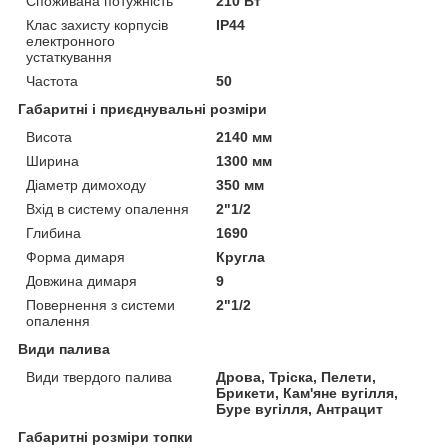
Споживана потужність
210 Вт
Клас захисту корпусів
IP44
електронного
устаткування
Частота
50
Габаритні і приєднувальні розміри
Висота
2140 мм
Ширина
1300 мм
Діаметр димоходу
350 мм
Вхід в систему опалення
2"1/2
Глибина
1690
Форма димаря
Кругла
Довжина димаря
9
Повернення з системи
2"1/2
опалення
Види палива
Види твердого палива
Дрова, Тріска, Пелети,
Брикети, Кам'яне вугілля,
Буре вугілля, Антрацит
Габаритні розміри топки