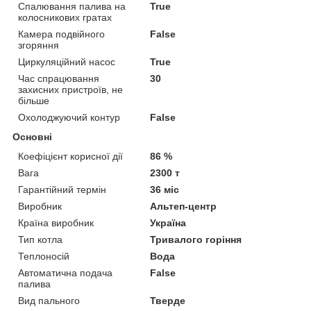
Спалювання палива на
True
колосникових гратах
Камера подвійного
False
згоряння
Циркуляційний насос
True
Час спрацювання
30
захисних пристроїв, не
більше
Охолоджуючий контур
False
Основні
Коефіцієнт корисної дії
86 %
Вага
2300 т
Гарантійний термін
36 міс
Виробник
Альтеп-центр
Країна виробник
Україна
Тип котла
Тривалого горіння
Теплоносій
Вода
Автоматична подача
False
палива
Вид пального
Тверде