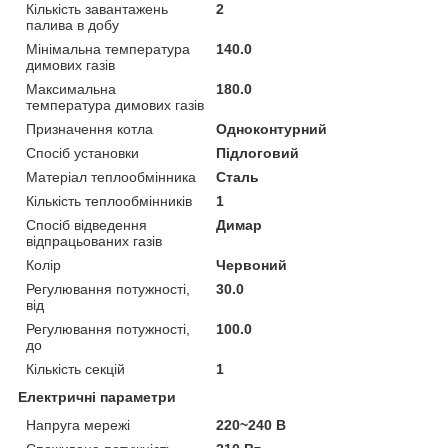
Кількість завантажень
2
палива в добу
Мінімальна температура
140.0
димових газів
Максимальна
180.0
температура димових газів
Призначення котла
Одноконтурний
Спосіб установки
Підлоговий
Матеріал теплообмінника
Сталь
Кількість теплообмінників
1
Спосіб відведення
Димар
відпрацьованих газів
Колір
Червоний
Регулювання потужності,
30.0
від
Регулювання потужності,
100.0
до
Кількість секцій
1
Електричні параметри
Напруга мережі
220~240 В