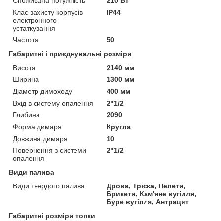
Споживана потужність
210 Вт
Клас захисту корпусів
IP44
електронного
устаткування
Частота
50
Габаритні і приєднувальні розміри
Висота
2140 мм
Ширина
1300 мм
Діаметр димоходу
400 мм
Вхід в систему опалення
2"1/2
Глибина
2090
Форма димаря
Кругла
Довжина димаря
10
Повернення з системи
2"1/2
опалення
Види палива
Види твердого палива
Дрова, Тріска, Пелети,
Брикети, Кам'яне вугілля,
Буре вугілля, Антрацит
Габаритні розміри топки