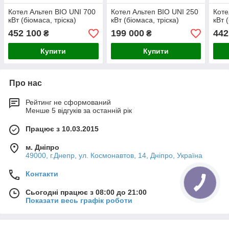
Котел Альтеп BIO UNI 700
Котел Альтеп BIO UNI 250
Коте
кВт (біомаса, тріска)
кВт (біомаса, тріска)
кВт 
452 100
199 000
442
₴
₴
Купити
Купити
Про нас
Рейтинг не сформований
Менше 5 відгуків за останній рік
Працює з 10.03.2015
м. Дніпро
49000, г.Днепр, ул. Космонавтов, 14, Дніпро, Україна
Контакти
Сьогодні працює з 08:00 до 21:00
Показати весь графік роботи