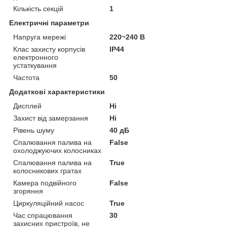
Кількість секцій
1
Електричні параметри
Напруга мережі
220~240 В
Клас захисту корпусів
IP44
електронного
устаткування
Частота
50
Додаткові характеристики
Дисплей
Ні
Захист від замерзання
Ні
Рівень шуму
40 дБ
Спалювання палива на
False
охолоджуючих колосниках
Спалювання палива на
True
колосникових гратах
Камера подвійного
False
згоряння
Циркуляційний насос
True
Час спрацювання
30
захисних пристроїв, не