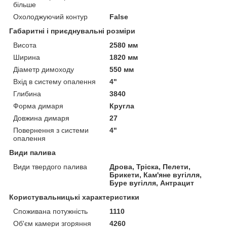
більше
Охолоджуючий контур
False
Габаритні і приєднувальні розміри
Висота
2580 мм
Ширина
1820 мм
Діаметр димоходу
550 мм
Вхід в систему опалення
4"
Глибина
3840
Форма димаря
Кругла
Довжина димаря
27
Повернення з системи
4"
опалення
Види палива
Види твердого палива
Дрова, Тріска, Пелети,
Брикети, Кам'яне вугілля,
Буре вугілля, Антрацит
Користувальницькі характеристики
Споживана потужність
1110
Об'єм камери згоряння
4260