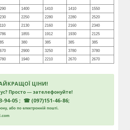
290
1400
1410
1410
1550
230
2250
2280
2280
2520
110
2130
2160
2160
2340
786
1855
1912
1930
2125
85
380
385
385
385
670
2900
3250
3780
3780
780
1940
2210
2670
2670
НАЙКРАЩОЇ ЦІНИ!
ус? Просто ― зателефонуйте!
3-94-05 ; ☎ (097)151-46-86;
ну, або по електронній пошті.
l.com