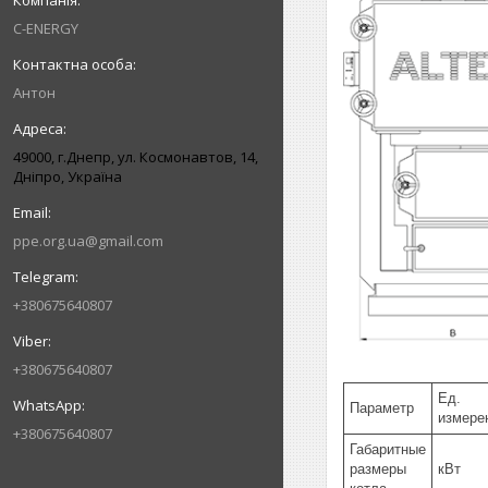
C-ENERGY
Антон
49000, г.Днепр, ул. Космонавтов, 14,
Дніпро, Україна
ppe.org.ua@gmail.com
+380675640807
+380675640807
Ед.
Параметр
измере
+380675640807
Габаритные
размеры
кВт