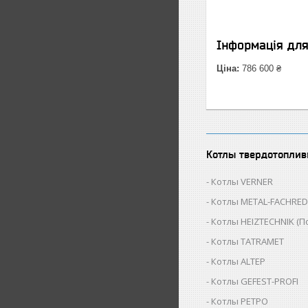
Інформація дл
Ціна:
786 600 ₴
Котлы твердотопли
Котлы VERNER
Котлы METAL-FACHRED 
Котлы HEIZTECHNIK (П
Котлы TATRAMET
Котлы ALTEP
Котлы GEFEST-PROFI
Котлы РЕТРО