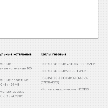
ульные котельные
Котлы газовые
ульные
Котлы газовые VAILLANT (ГЕРМАНИЯ)
вные котельные 100
Котлы газовыеAIRFEL (ТУРЦИЯ)
Радиаторы отопления KORAD
ульные пеллетные
(СЛОВАКИЯ)
0 кВт - 24 МВт
Котлы электрические INCODIS
ульные газовые
0 кВт - 24 МкВт