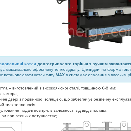
рдопаливні котли
довготривалого горіння з ручним завантаже
чує максимально ефективну тепловіддачу. Циліндрична форма тепло
ляє встановлювати котли типу
МАХ
в системах опалення з високим рі
котла – виготовлений з високоякісної сталі, товщиною 6-8 мм;
а камера;
ичні двері з подвійною ізоляцією, що забезпечує безпечну експлуата
й тиск теплоносія;
улювання подачі повітря, в залежності від видів палива;
іри при великих потужностях;