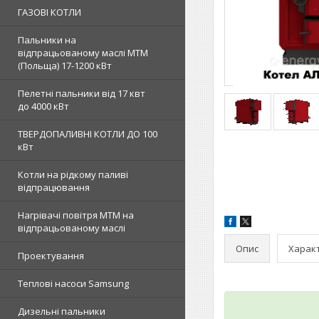
ГАЗОВІ КОТЛИ
Пальники на
відпрацьованому маслі MTM
(Польща) 17-1200 кВт
Пелетні пальники від 17 квт
до 4000 кВт
ТВЕРДОПАЛИВНІ КОТЛИ ДО 100
кВт
Котли на рідкому паливі
відпрацювання
Нагрівачі повітря MTM на
відпрацьованому маслі
Опис
Харак
Проектування
Теплові насоси Samsung
Дизельні пальники