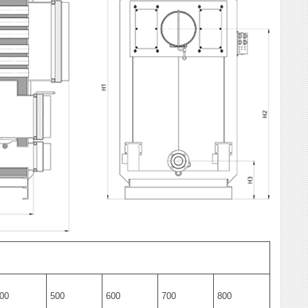
00
500
600
700
800