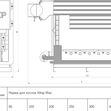
Норма для котлов Altep Max
ния
95
150
200
250
300
4