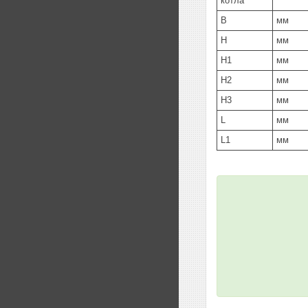
котла
B
мм
H
мм
H1
мм
H2
мм
H3
мм
L
мм
L1
мм