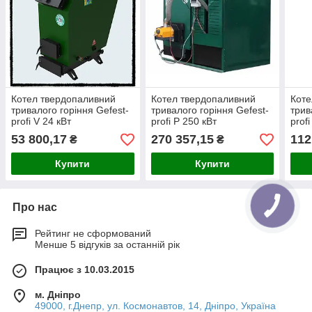
Котел твердопаливний
Котел твердопаливний
Коте
тривалого горіння Gefest-
тривалого горіння Gefest-
трив
profi V 24 кВт
profi P 250 кВт
profi
53 800,17
270 357,15
112
₴
₴
Купити
Купити
Про нас
Рейтинг не сформований
Менше 5 відгуків за останній рік
Працює з 10.03.2015
м. Дніпро
49000, г.Днепр, ул. Космонавтов, 14, Дніпро, Україна