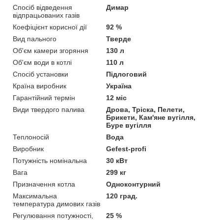
Спосіб відведення
Димар
відпрацьованих газів
Коефіцієнт корисної дії
92 %
Вид пального
Тверде
Об'єм камери згоряння
130 л
Об'єм води в котлі
110 л
Спосіб установки
Підлоговий
Країна виробник
Україна
Гарантійний термін
12 міс
Види твердого палива
Дрова, Тріска, Пелети,
Брикети, Кам'яне вугілля,
Буре вугілля
Теплоносій
Вода
Виробник
Gefest-profi
Потужність номінальна
30 кВт
Вага
299 кг
Призначення котла
Одноконтурний
Максимальна
120 град.
температура димових газів
Регулювання потужності,
25 %