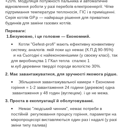
+20%. Модуляція потужності пальника й автоматичне
відновлення роботи у разі перебоїв електроенергії. Чітке
підтримання температури теплоносія, ГІС і в приміщенні.
Серія котлів GP.p — найкраще рішення для приватних
будинків для заміни газових котлів.
Переваги:
1.Безумовно, і це головне — Економний.
Котли "Gefest-profi" мають ефективну конвективну
систему, аналогів. якій поки що немає (К.П.Д 90-95%)
и на Сьогодні є найекономнішими (у своєму класі), так
для виробництва 1 ГКал тепла спалює 1
м.куб деревини твердої породи вологістю 30%.
2. Має завантажуватися, для зручності якомога рідше.
Збільшення завантажувальної камери + Економне
горіння = 1-2 завантаження 24 години (деревом) одна
завантаження у 48 годин (вуглецем). і це не межа.
3. Проста в експлуатації й обслуговуванні.
Немає "людський чинник", немає потреби в
постійній регулювання процесу горіння, параметри на
мікропроцесорі виставляються один раз і надалі (у разі
зміни типу палива)