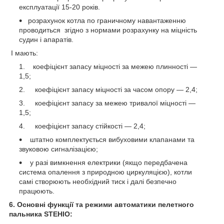
експлуатації 15-20 років.
розрахунок котла по граничному навантаженню
проводиться згідно з нормами розрахунку на міцність
судин і апаратів.
І мають:
коефіцієнт запасу міцності за межею плинності —
1,5;
коефіцієнт запасу міцності за часом опору — 2,4;
коефіцієнт запасу за межею тривалої міцності —
1,5;
коефіцієнт запасу стійкості — 2,4;
штатно комплектується вибуховими клапанами та
звуковою сигналізацією;
у разі вимкнення електрики (якщо передбачена
система опалення з природною циркуляцією), котли
самі створюють необхідний тиск і далі безпечно
працюють.
6. Основні функції та режими автоматики пелетного
пальника STEHIO: