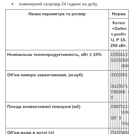
Інженерний супровід 24 години на добу.
Назва параметра та розмір
Норма
Котел
«Gefes
t-profi»
U, P 15-
250 кВт.
Номінальна теплопродуктивність, кВт ± 10%
1
2
3
5
6
1
1
2
2
5
5
5
0
5
0
5
0
5
0
0
0
0
Об'єм камери завантаження, (м.куб)
0
0
0
0
0
0
0
1
1
.
.
.
.
.
.
.
.
.
0
1
1
2
3
5
7
1
4
7
3
8
6
8
8
8
6
8
Площа конвективної поверхні (м2)
2
3
4
6
7
1
1
1
2
.
.
.
.
1
6
9
6
6
8
7
8
.
.
.
.
7
2
5
6
Об'єм води в котлі (л)
7
1
1
2
2
3
4
5
6