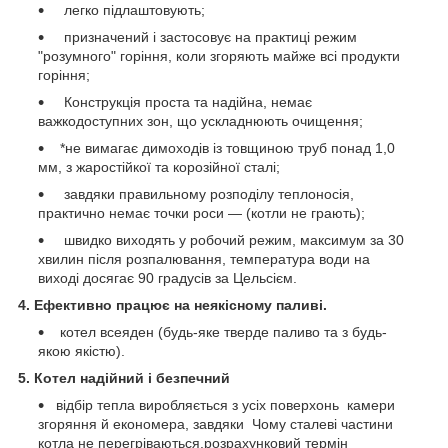
легко підлаштовують;
призначений і застосовує на практиці режим
"розумного" горіння, коли згоряють майже всі продукти
горіння;
Конструкція проста та надійна, немає
важкодоступних зон, що ускладнюють очищення;
*не вимагає димоходів із товщиною труб понад 1,0
мм, з жаростійкої та корозійної сталі;
завдяки правильному розподілу теплоносія,
практично немає точки роси — (котли не грають);
швидко виходять у робочий режим, максимум за 30
хвилин після розпалювання, температура води на
виході досягає 90 градусів за Цельсієм.
4. Ефективно працює на неякісному паливі.
котел всеяден (будь-яке тверде паливо та з будь-
якою якістю).
5. Котел надійний і безпечний
відбір тепла виробляється з усіх поверхонь камери
згоряння й економера, завдяки Чому сталеві частини
котла не перегріваються.розрахунковий термін