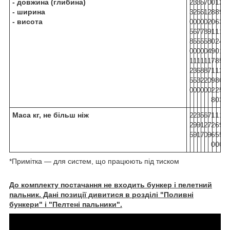
- довжина (глибина)
2
3
3
5
7
0
0
1
2
- ширина
3
2
6
6
1
2
8
8
9
- висота
0
0
0
0
0
2
0
6
3
5
6
7
7
8
9
1
1
1
8
5
5
5
5
8
0
2
4
0
0
0
0
0
4
9
0
1
1
1
1
1
1
1
7
8
5
2
3
6
8
8
7
1
1
2
5
5
3
2
2
0
9
8
0
0
0
0
0
0
0
2
2
5
8
0
3
Маса кг, не більш ніж
2
2
3
5
6
7
1
1
1
2
9
9
1
2
7
2
6
9
5
9
1
7
0
9
6
5
5
0
0
0
*Примітка — для систем, що працюють під тиском
До комплекту постачання не входить бункер і пелетний
пальник. Дані позиції дивитися в розділі "Поливні
бункери" і "Пелтені пальники".