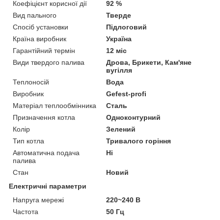
Коефіцієнт корисної дії
92 %
Вид пального
Тверде
Спосіб установки
Підлоговий
Країна виробник
Україна
Гарантійний термін
12 міс
Види твердого палива
Дрова, Брикети, Кам'яне
вугілля
Теплоносій
Вода
Виробник
Gefest-profi
Матеріал теплообмінника
Сталь
Призначення котла
Одноконтурний
Колір
Зелений
Тип котла
Тривалого горіння
Автоматична подача
Ні
палива
Стан
Новий
Електричні параметри
Напруга мережі
220~240 В
Частота
50 Гц