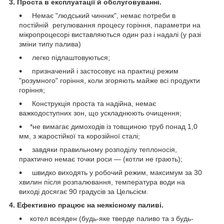
3. Проста в експлуатації й обслуговуванні.
Немає "людський чинник", немає потреби в
постійній регулювання процесу горіння, параметри на
мікропроцесорі виставляються один раз і надалі (у разі
зміни типу палива)
легко підлаштовуються;
призначений і застосовує на практиці режим
"розумного" горіння, коли згоряють майже всі продукти
горіння;
Конструкція проста та надійна, немає
важкодоступних зон, що ускладнюють очищення;
*не вимагає димоходів із товщиною труб понад 1,0
мм, з жаростійкої та корозійної сталі;
завдяки правильному розподілу теплоносія,
практично немає точки роси — (котли не грають);
швидко виходять у робочий режим, максимум за 30
хвилин після розпалювання, температура води на
виході досягає 90 градусів за Цельсієм.
4. Ефективно працює на неякісному паливі.
котел всеяден (будь-яке тверде паливо та з будь-