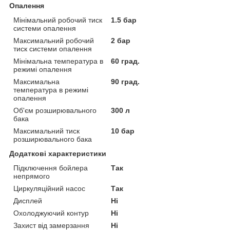
Опалення
Мінімальний робочий тиск
1.5 бар
системи опалення
Максимальний робочий
2 бар
тиск системи опалення
Мінімальна температура в
60 град.
режимі опалення
Максимальна
90 град.
температура в режимі
опалення
Об'єм розширювального
300 л
бака
Максимальний тиск
10 бар
розширювального бака
Додаткові характеристики
Підключення бойлера
Так
непрямого
Циркуляційний насос
Так
Дисплей
Ні
Охолоджуючий контур
Ні
Захист від замерзання
Ні