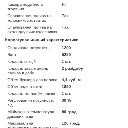
Камера подвійного
Ні
згоряння
Спалювання палива на
Так
колосникових гратах
Спалювання палива на
Так
охолоджуючих колосниках
Користувальницькі характеристики
Споживана потужність
1200
Вага
5250
Кількість секцій
1 шт.
Кількість завантажень
2 раз/добу
палива в добу
Об'єм бункера для палива
4,4 куб. м
Об'єм води в котлі
1850
Кількість теплообмінників
1 шт.
Регулювання потужності,
30 %
від
Мінімальна температура
90 град.
димових газів
Максимальна
120 град.
температура димових газів