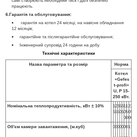
самі створюють необхідний тиск і далі безпечно
працюють.
6.Гарантія та обслуговування:
гарантія на котел 24 місяці, на навісне обладнання
12 місяців;
гарантійне та післягарантійне обслуговування;
Інженерний супровід 24 години на добу.
Технічні характеристики
Назва параметра та розмір
Норма
Котел
«Gefes
t-profi»
U, P 15-
250 кВт.
Номінальна теплопродуктивність, кВт ± 10%
1
2
3
5
6
1
1
2
2
5
5
5
0
5
0
5
0
5
0
0
0
0
Об'єм камери завантаження, (м.куб)
0
0
0
0
0
0
0
1
1
.
.
.
.
.
.
.
.
.