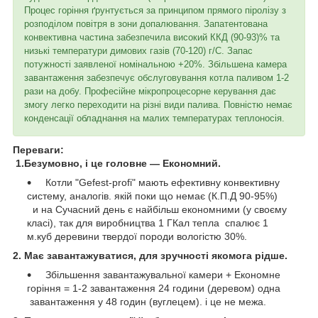
Процес горіння ґрунтується за принципом прямого піролізу з
розподілом повітря в зони допалювання. Запатентована
конвективна частина забезпечила високий ККД (90-93)% та
низькі температури димових газів (70-120) г/С. Запас
потужності заявленої номінальною +20%. Збільшена камера
завантаження забезпечує обслуговування котла паливом 1-2
рази на добу. Професійне мікропроцесорне керування дає
змогу легко переходити на різні види палива. Повністю немає
конденсації обладнання на малих температурах теплоносія.
Переваги:
1.Безумовно, і це головне — Економний.
Котли "Gefest-profi" мають ефективну конвективну
систему, аналогів. якій поки що немає (К.П.Д 90-95%)
и на Сучасний день є найбільш економними (у своєму
класі), так для виробництва 1 ГКал тепла спалює 1
м.куб деревини твердої породи вологістю 30%.
2. Має завантажуватися, для зручності якомога рідше.
Збільшення завантажувальної камери + Економне
горіння = 1-2 завантаження 24 години (деревом) одна
завантаження у 48 годин (вуглецем). і це не межа.