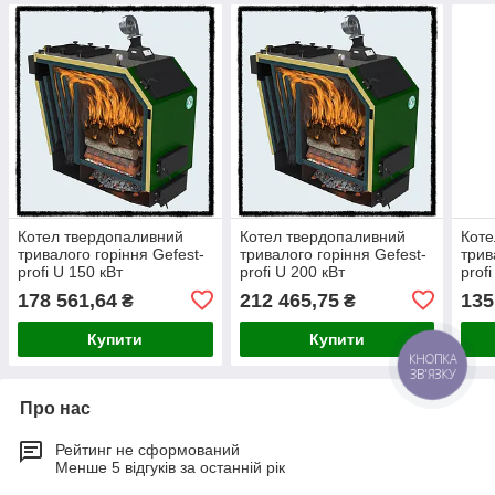
Котел твердопаливний
Котел твердопаливний
Коте
тривалого горіння Gefest-
тривалого горіння Gefest-
трив
profi U 150 кВт
profi U 200 кВт
prof
178 561,64
212 465,75
135
₴
₴
Купити
Купити
КНОПКА
ЗВ'ЯЗКУ
Про нас
Рейтинг не сформований
Менше 5 відгуків за останній рік