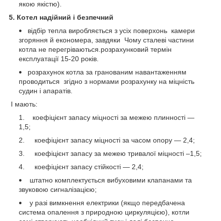
якою якістю).
5. Котел надійний і безпечний
відбір тепла виробляється з усіх поверхонь камери
згоряння й економера, завдяки Чому сталеві частини
котла не перегріваються.розрахунковий термін
експлуатації 15-20 років.
розрахунок котла за гранованим навантаженням
проводиться згідно з нормами розрахунку на міцність
судин і апаратів.
І мають:
коефіцієнт запасу міцності за межею плинності —
1,5;
коефіцієнт запасу міцності за часом опору — 2,4;
коефіцієнт запасу за межею тривалої міцності –1,5;
коефіцієнт запасу стійкості — 2,4;
штатно комплектується вибуховими клапанами та
звуковою сигналізацією;
у разі вимкнення електрики (якщо передбачена
система опалення з природною циркуляцією), котли