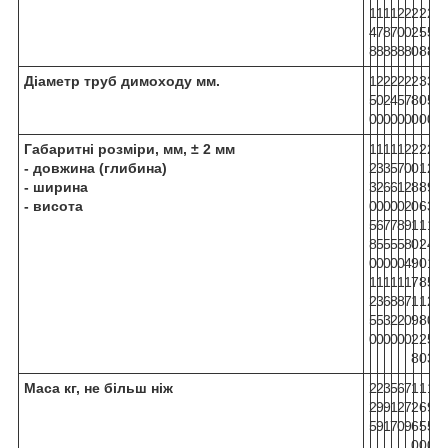
1
1
1
1
2
2
2
2
2
4
7
8
7
0
0
2
5
5
8
8
8
8
8
8
0
8
8
Діаметр труб димоходу мм.
1
2
2
2
2
2
2
3
3
5
0
2
4
5
7
8
0
5
0
0
0
0
0
0
0
0
0
Габаритні розміри, мм, ± 2 мм
1
1
1
1
1
2
2
2
2
- довжина (глибина)
2
3
3
5
7
0
0
1
2
- ширина
3
2
6
6
1
2
8
8
9
- висота
0
0
0
0
0
2
0
6
3
5
6
7
7
8
9
1
1
1
8
5
5
5
5
8
0
2
4
0
0
0
0
0
4
9
0
1
1
1
1
1
1
1
7
8
5
2
3
6
8
8
7
1
1
2
5
5
3
2
2
0
9
8
0
0
0
0
0
0
0
2
2
5
8
0
3
Маса кг, не більш ніж
2
2
3
5
6
7
1
1
1
2
9
9
1
2
7
2
6
9
5
9
1
7
0
9
6
5
5
0
0
0