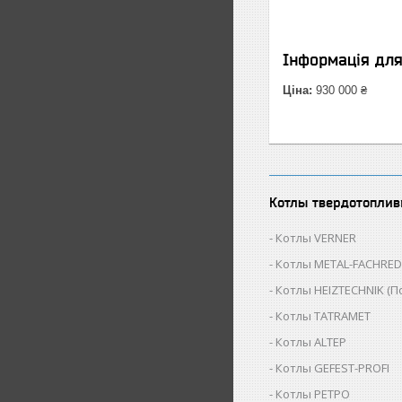
Інформація дл
Ціна:
930 000 ₴
Котлы твердотопли
Котлы VERNER
Котлы METAL-FACHRED 
Котлы HEIZTECHNIK (П
Котлы TATRAMET
Котлы ALTEP
Котлы GEFEST-PROFI
Котлы РЕТРО