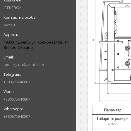
C-ENERGY
Антон
49000, г.Днепр, ул. Космонавтов, 14,
Дніпро, Україна
ppe.org.ua@gmail.com
+380675640807
+380675640807
Параметр
+380675640807
Габаритні розміри
котла