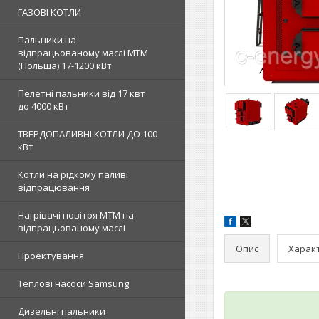
ГАЗОВІ КОТЛИ
Пальники на
відпрацьованому маслі MTM
(Польща) 17-1200 кВт
Пелетні пальники від 17 квт
до 4000 кВт
ТВЕРДОПАЛИВНІ КОТЛИ ДО 100
кВт
Котли на рідкому паливі
відпрацювання
Нагрівачі повітря MTM на
відпрацьованому маслі
Опис
Харак
Проектування
Теплові насоси Samsung
Дизельні пальники