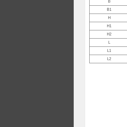
B
B1
H
H1
H2
L
L1
L2