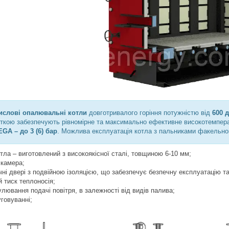
ислові опалювальні котли
довготривалого горіння потужністю від
600 д
ткою забезпечують рівномірне та максимально ефективне високотемперат
GA – до 3 (6) бар
. Можлива експлуатація котла з пальниками факельно
отла – виготовлений з високоякісної сталі, товщиною 6-10 мм;
 камера;
чні двері з подвійною ізоляцією, що забезпечує безпечну експлуатацію та
 тиск теплоносія;
лювання подачі повітря, в залежності від видів палива;
говуванні;