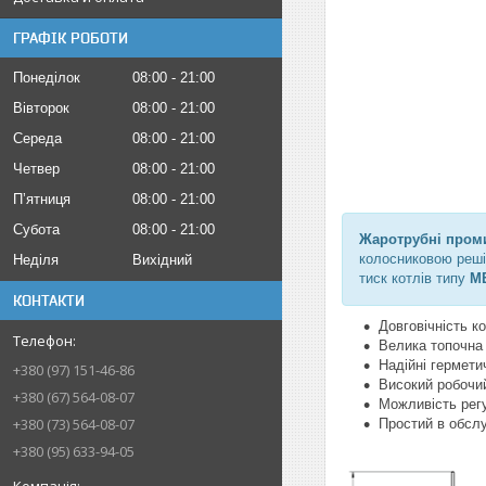
ГРАФІК РОБОТИ
Понеділок
08:00
21:00
Вівторок
08:00
21:00
Середа
08:00
21:00
Четвер
08:00
21:00
Пʼятниця
08:00
21:00
Субота
08:00
21:00
Жаротрубні пром
колосниковою реші
Неділя
Вихідний
тиск котлів типу
ME
КОНТАКТИ
Довговічність к
Велика топочна
Надійні гермети
+380 (97) 151-46-86
Високий робочий
+380 (67) 564-08-07
Можливість регу
+380 (73) 564-08-07
Простий в обслу
+380 (95) 633-94-05