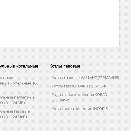
ульные котельные
Котлы газовые
ульные
Котлы газовые VAILLANT (ГЕРМАНИЯ)
вные котельные 100
Котлы газовыеAIRFEL (ТУРЦИЯ)
Радиаторы отопления KORAD
ульные пеллетные
(СЛОВАКИЯ)
0 кВт - 24 МВт
Котлы электрические INCODIS
ульные газовые
0 кВт - 24 МкВт