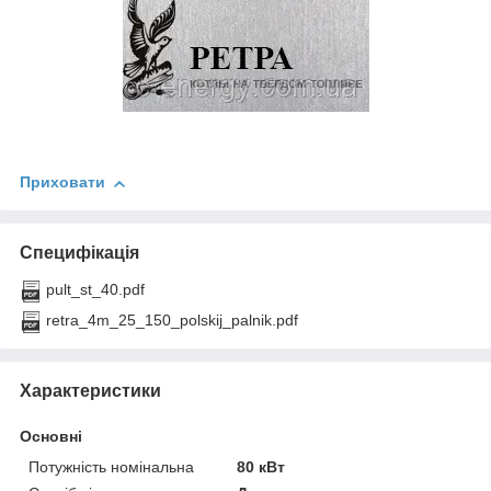
Приховати
Специфікація
pult_st_40.pdf
retra_4m_25_150_polskij_palnik.pdf
Характеристики
Основні
Потужність номінальна
80 кВт