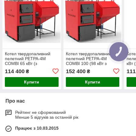
Котел твердопаливний
Котел твердопаливний
Коте
пелетний РЕТРА-4М
пелетний РЕТРА-4М
пел
COMBI 65 кВт (з
COMBI 100 (98 кВт з
кВт 
ретортним пальником)
ретортним пальником)
паль
114 400
152 400
111
₴
₴
Купити
Купити
Про нас
Рейтинг не сформований
Менше 5 відгуків за останній рік
Працює з 10.03.2015