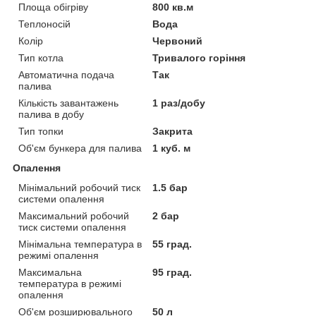
Площа обігріву
800 кв.м
Теплоносій
Вода
Колір
Червоний
Тип котла
Тривалого горіння
Автоматична подача
Так
палива
Кількість завантажень
1 раз/добу
палива в добу
Тип топки
Закрита
Об'єм бункера для палива
1 куб. м
Опалення
Мінімальний робочий тиск
1.5 бар
системи опалення
Максимальний робочий
2 бар
тиск системи опалення
Мінімальна температура в
55 град.
режимі опалення
Максимальна
95 град.
температура в режимі
опалення
Об'єм розширювального
50 л