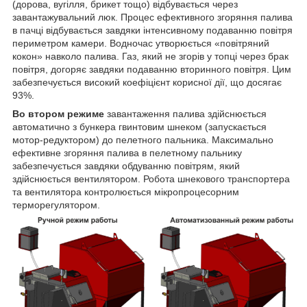
(дорова, вугілля, брикет тощо) відбувається через
завантажувальний люк. Процес ефективного згоряння палива
в пачці відбувається завдяки інтенсивному подаванню повітря
периметром камери. Водночас утворюється «повітряний
кокон» навколо палива. Газ, який не згорів у топці через брак
повітря, догоряє завдяки подаванню вторинного повітря. Цим
забезпечується високий коефіцієнт корисної дії, що досягає
93%.
Во втором режиме
завантаження палива здійснюється
автоматично з бункера гвинтовим шнеком (запускається
мотор-редуктором) до пелетного пальника. Максимально
ефективне згоряння палива в пелетному пальнику
забезпечується завдяки обдуванню повітрям, який
здійснюється вентилятором. Робота шнекового транспортера
та вентилятора контролюється мікропроцесорним
терморегулятором.