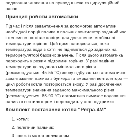
подавання живлення на привод шнека та циркуляційний
насос.
Принцип роботи автоматики
Під час і після завантаження за допомогою автоматики
необхідної порції палива в пальник вентилятор заданий час
інтенсивно нагнітає повітря для досягнення стабільної
температури горіння. Цей цикл повторюється, поки
температура води в котлі не підніметься до заданих на
терморегуляторі базових значень. Після цього автоматика
переходить у режим підтримки горіння. У разі падіння
температури до заданого мінімального рівня
(рекомендується: 45-55 °C) знову відбувається автоматичне
завантаження палива з бункера та вмикання вентилятора —
цикл роботи котла повторюється знову. У разі досягнення
температури значення заданого максимального рівня
(рекомендується: 85-90 °C) автоматика вимикає подавання
палива з вентилятором і переходить у стан підтримки.
Комплект постачання котла
"Ретра-4М"
котел;
пелетний пальник;
шнек із мотор-редуктором;