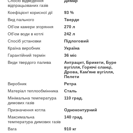
Спосіб відведення
Димар
відпрацьованих газів
Коефіцієнт корисної дії
93 %
Вид пального
Тверде
Об'єм камери згоряння
270 л
Об'єм води в котлі
242 л
Спосіб установки
Підлоговий
Країна виробник
Україна
Гарантійний термін
36 міс
Види твердого палива
Антрацит, Брикети, Буре
вугілля, Горючі сланці,
Дрова, Кам'яне вугілля,
Пелети
Виробник
Ретра
Матеріал теплообмінника
Сталь
Мінімальна температура
110 град.
димових газів
Призначення котла
Одноконтурний
Максимальна
140 град.
температура димових газів
Вага
910 кг