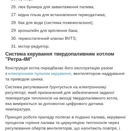
люк бункера для завантаження палива;
мідна гільза для встановлення термодатчика;
бак для води (система пожежогасіння);
кронштейн для кріплення бака;
термостатичний клапан BVTS;
мотор-редуктор.
Система керування твердопаливним котлом
"
Ретра-4М
"
Конструкція котла передбачає його експлуатацію разом
з
електронним пультом керування
, вентилятором наддування
та приводом шнека.
Система регулювання ґрунтується на електронному
регуляторі, який призначений для забезпечення заданої
температури теплоносія на виході твердопаливного котла,
яка вимірюється за допомогою цифрового датчика
температури.
Принцип роботи приладу полягає в поданні палива, керуванні
процесом горіння палива та циркуляцією теплоносія через
регулювання обертів вентиляторів, що нагнітають повітря, і