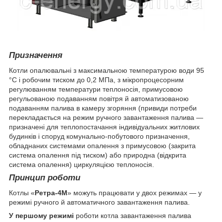
Призначення
Котли опалювальні з максимальною температурою води 95
°C і робочим тиском до 0,2 МПа, з мікропроцесорним
регулюванням температури теплоносія, примусовою
регульованою подаванням повітря й автоматизованою
подаванням палива в камеру згоряння (привиди потреби
перекладається на режим ручного завантаження палива —
призначені для теплопостачання індивідуальних житлових
будинків і споруд комунально-побутового призначення,
обладнаних системами опалення з примусовою (закрита
система опалення під тиском) або природна (відкрита
система опалення) циркуляцією теплоносія.
Принцип роботи
Котлы «
Ретра-4М
» можуть працювати у двох режимах — у
режимі ручного й автоматичного завантаження палива.
У першому режимі
роботи котла завантаження палива