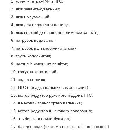
котел «Ретра-4М» з НГС;
люк завантажувальний;
люк шурувальний;
люк для видалення попелу;
люк верхній для чищення димових каналів;
патрубок подавання;
патрубок під запобіжний клапан;
труби колосникові;
настил із чавунних решіток;
кожух декоративний;
водна сорочка;
НГС (насадка пальник самоочисний);
мотор редуктор рухомого піддона НГС;
шнековий транспортер пальника;
мотор редуктор шнекового подавання;
шибер горловини бункера;
бак для води (система пожежогасіння шнекової