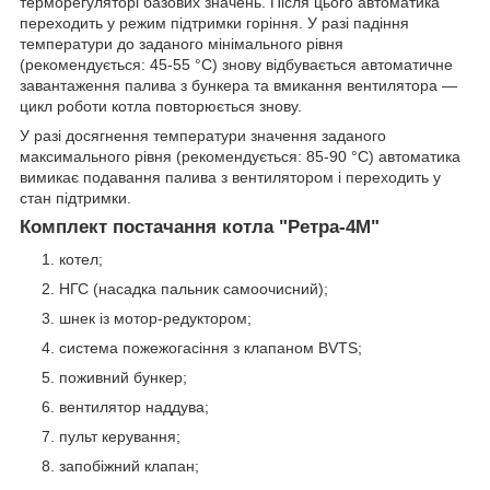
терморегуляторі базових значень. Після цього автоматика
переходить у режим підтримки горіння. У разі падіння
температури до заданого мінімального рівня
(рекомендується: 45-55 °C) знову відбувається автоматичне
завантаження палива з бункера та вмикання вентилятора —
цикл роботи котла повторюється знову.
У разі досягнення температури значення заданого
максимального рівня (рекомендується: 85-90 °C) автоматика
вимикає подавання палива з вентилятором і переходить у
стан підтримки.
Комплект постачання котла
"Ретра-4М
"
котел;
НГС (насадка пальник самоочисний);
шнек із мотор-редуктором;
система пожежогасіння з клапаном BVTS;
поживний бункер;
вентилятор наддува;
пульт керування;
запобіжний клапан;