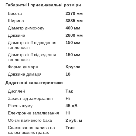
Габаритні і приєднувальні розміри
Висота
2370 мм
Ширина
3885 мм
Діаметр димоходу
400 мм
Довжина
2800 мм
Діаметр лінії підведення
150 мм
теплоносія
Діаметр лінії відведення
150 мм
теплоносія
Форма димаря
Кругла
Довжина димаря
18
Додаткові характеристики
Дисплей
Так
Захист від замерзання
Ні
Рівень шуму
45 дБ
Електронне запалювання
Ні
Об'єм паливного бака
2 куб. м
Спалювання палива на
True
колосникових гратах