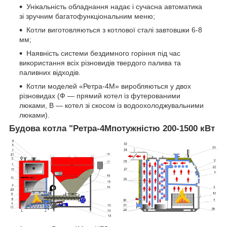
Унікальність обладнання надає і сучасна автоматика
зі зручним багатофункціональним меню;
Котли виготовляються з котлової сталі завтовшки 6-8
мм;
Наявність системи бездимного горіння під час
використання всіх різновидів твердого палива та
паливних відходів.
Котли моделей «Ретра-4М» виробляються у двох
різновидах (Ф — прямий котел із футерованими
люками, В — котел зі скосом із водоохолоджувальними
люками).
Будова котла "
Ретра-4М
потужністю 200-1500 кВт