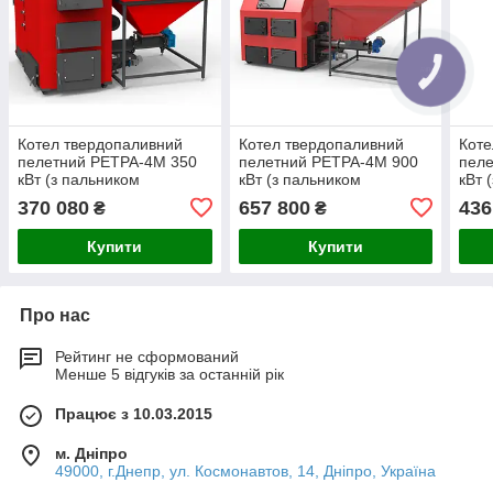
Котел твердопаливний
Котел твердопаливний
Коте
пелетний РЕТРА-4М 350
пелетний РЕТРА-4М 900
пел
кВт (з пальником
кВт (з пальником
кВт 
совкового типу)
совкового типу)
совк
370 080
657 800
436
₴
₴
Купити
Купити
Про нас
Рейтинг не сформований
Менше 5 відгуків за останній рік
Працює з 10.03.2015
м. Дніпро
49000, г.Днепр, ул. Космонавтов, 14, Дніпро, Україна