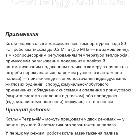
Призначення
Котли опалювальні з максимальною температурою води 90
°C і робочим тиском до 0,2 МПа (0,6 МПа — на замовлення),
з мікропроцесорним регулюванням температури теплоносія,
примусовим регульованим подаванням повітря й
автоматизованим подаванням палива в камеру згоряння (за
потреби перекладається на режим ручного завантаження
палива) — призначені для теплопостачання індивідуальних
житлових будинків і споруд комунально-побутового
призначення, обладнаних системами опалення з примусовою
(закрита система опалення під тиском) або природною
(відкрита система опалення) циркуляцією теплоносія.
Принцип роботи
Котлы «
Ретра-4М
» можуть працювати у двох режимах — у
режимі ручного й автоматичного завантаження палива.
У першому режимі
роботи котла завантаження палива