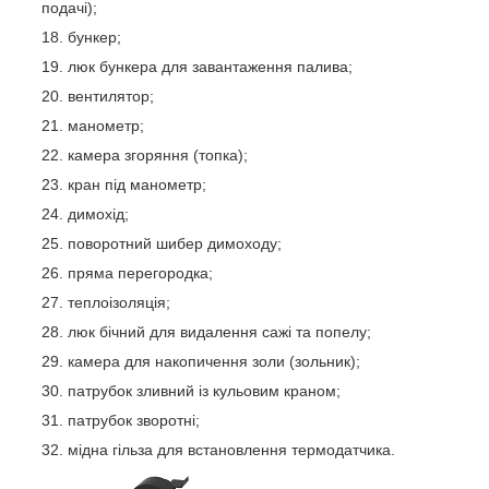
подачі);
бункер;
люк бункера для завантаження палива;
вентилятор;
манометр;
камера згоряння (топка);
кран під манометр;
димохід;
поворотний шибер димоходу;
пряма перегородка;
теплоізоляція;
люк бічний для видалення сажі та попелу;
камера для накопичення золи (зольник);
патрубок зливний із кульовим краном;
патрубок зворотні;
мідна гільза для встановлення термодатчика.