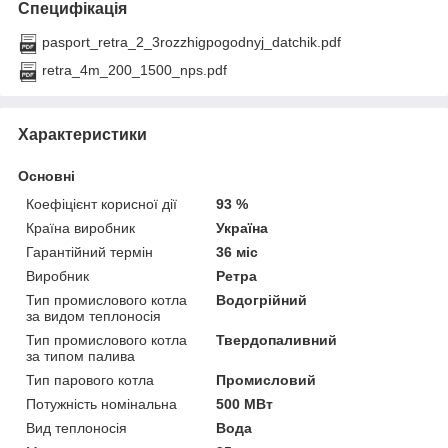
Специфікація
pasport_retra_2_3rozzhigpogodnyj_datchik.pdf
retra_4m_200_1500_nps.pdf
Характеристики
Основні
Коефіцієнт корисної дії
93 %
Країна виробник
Україна
Гарантійний термін
36 міс
Виробник
Ретра
Тип промислового котла
Водогрійний
за видом теплоносія
Тип промислового котла
Твердопаливний
за типом палива
Тип парового котла
Промисловий
Потужність номінальна
500 МВт
Вид теплоносія
Вода