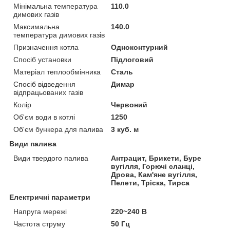
Мінімальна температура
110.0
димових газів
Максимальна
140.0
температура димових газів
Призначення котла
Одноконтурний
Спосіб установки
Підлоговий
Матеріал теплообмінника
Сталь
Спосіб відведення
Димар
відпрацьованих газів
Колір
Червоний
Об'єм води в котлі
1250
Об'єм бункера для палива
3 куб. м
Види палива
Види твердого палива
Антрацит, Брикети, Буре
вугілля, Горючі сланці,
Дрова, Кам'яне вугілля,
Пелети, Тріска, Тирса
Електричні параметри
Напруга мережі
220~240 В
Частота струму
50 Гц