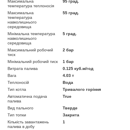
Максимальна
95 град.
температура теплоносія
Максимальна
55 град.
температура
навколишнього
середовища
Мінімальна температура
5 град.
навколишнього
середовища
Максимальний робочий
2 бар
тиск
Мінімальний робочий тиск
1 бар
Витрата палива
0.125 куб.м/год
Вага
4.03 т
Теплоносій
Вода
Тип котла
Тривалого горіння
Автоматична подача
True
палива
Вид пального
Тверде
Тип топки
Закрита
Кількість завантажень
1
палива в добу