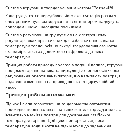
Система керування твердопаливним котлом "
Ретра-4М
"
Конструкція котла передбачає його експлуатацію разом з
електронним пультом керування, вентилятором наддуву та
приводом шнека і насадкою пальником.
Система регулювання ґрунтується на електронному
регуляторі, який призначений для забезпечення заданої
температури теплоносія на виході твердопаливного котла,
яка вимірюється за допомогою цифрового датчика
температури.
Принцип роботи приладу полягає в поданні палива, керуванні
процесом горіння палива та циркуляцією теплоносія через
регулювання обертів вентиляторів, що нагнітають повітря, і
подавання живлення на привод шнека та циркуляційний
насос.
Принцип роботи автоматики
Під час і після завантаження за допомогою автоматики
необхідної порції палива в пальник вентилятор заданий час
інтенсивно нагнітає повітря для досягнення стабільної
температури горіння. Цей цикл повторюється, поки
температура води в котлі не підніметься до заданих на