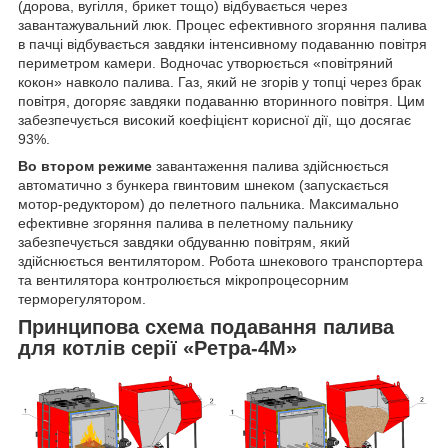
(дорова, вугілля, брикет тощо) відбувається через
завантажувальний люк. Процес ефективного згоряння палива
в пачці відбувається завдяки інтенсивному подаванню повітря
периметром камери. Водночас утворюється «повітряний
кокон» навколо палива. Газ, який не згорів у топці через брак
повітря, догоряє завдяки подаванню вторинного повітря. Цим
забезпечується високий коефіцієнт корисної дії, що досягає
93%.
Во втором режиме
завантаження палива здійснюється
автоматично з бункера гвинтовим шнеком (запускається
мотор-редуктором) до пелетного пальника. Максимально
ефективне згоряння палива в пелетному пальнику
забезпечується завдяки обдуванню повітрям, який
здійснюється вентилятором. Робота шнекового транспортера
та вентилятора контролюється мікропроцесорним
терморегулятором.
Принципова схема подавання палива
для котлів серії «Ретра-4М»