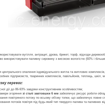
користовувати вугілля, антрацит, дрова, брикет, торф, відходи деревоо
о використовувати паливну сировину з високою вологістю (60% і більше
 центрального опалення індивідуального житла та житлових комплексів,
обних підприємств, тваринних комплексів, павільйонів, теплиць, шкіл, м
ку переваг:
сної дії до 86-93% завдяки конструктивним особливостям;
камери згоряння
зі сталі завтовшки 6 мм
забезпечує ресурс роботи облад
ання повітряного потоку по всьому об'єму топки, що забезпечує повне 
вання потоків повітря під будь-який тип твердого палива та паливних від