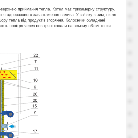
оверхнею приймання тепла. Котел має трикамерну структуру.
ня одноразового завантаження палива. У зв'язку з чим, після
ору тепла від продуктів згоряння. Колосники обладнані
ть повітря через повітряні канали на всьому об'ємі топки.