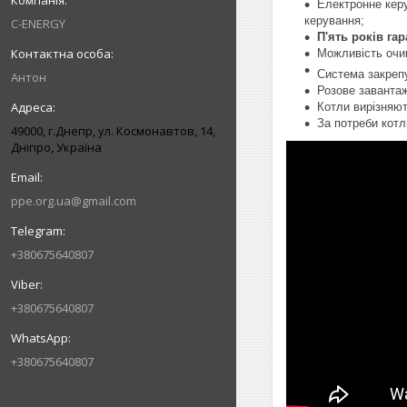
Електронне кер
керування;
C-ENERGY
П'ять років гар
Можливість очищ
Система закрепу
Антон
Розове завантаж
Котли вирізняю
За потреби кот
49000, г.Днепр, ул. Космонавтов, 14,
Дніпро, Україна
ppe.org.ua@gmail.com
+380675640807
+380675640807
+380675640807