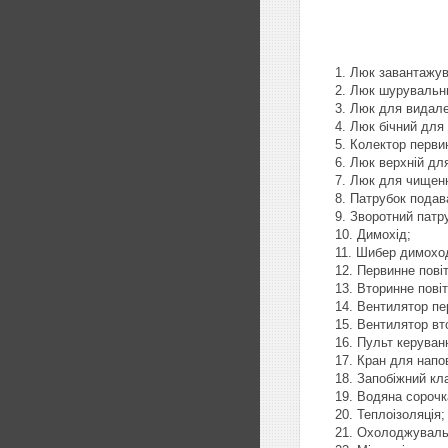
Люк завантажув
Люк шурувальн
Люк для видале
Люк бічний для
Колектор первин
Люк верхній дл
Люк для чищен
Патрубок подав
Зворотний патр
Димохід;
Шибер димохо
Первинне повіт
Вторинне повіт
Вентилятор пер
Вентилятор вто
Пульт керуван
Кран для напо
Запобіжний кл
Водяна сорочк
Теплоізоляція;
Охолоджувальн