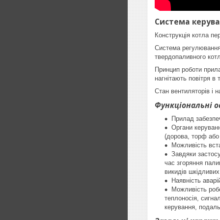
Система керув
Конструкція котла пе
Система регулювання 
твердопаливного котл
Принцип роботи прила
нагнітають повітря в
Стан вентиляторів і 
Функціональні о
Прилад забезпеч
Органи керуванн
(дорова, торф або 
Можливість вста
Завдяки застосу
час згоряння пали
викидів шкідливих
Наявність аварі
Можливість роб
теплоносія, сигна
керування, подальш