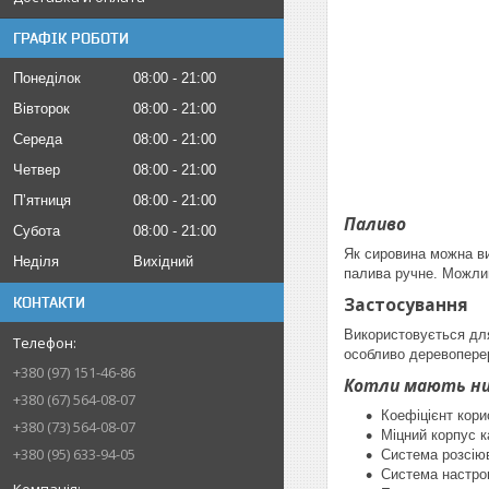
ГРАФІК РОБОТИ
Понеділок
08:00
21:00
Вівторок
08:00
21:00
Середа
08:00
21:00
Четвер
08:00
21:00
Пʼятниця
08:00
21:00
Паливо
Субота
08:00
21:00
Як сировина можна ви
Неділя
Вихідний
палива ручне. Можлив
Застосування
КОНТАКТИ
Використовується для
особливо деревоперер
+380 (97) 151-46-86
Котли мають низ
+380 (67) 564-08-07
Коефіцієнт кори
+380 (73) 564-08-07
Міцний корпус 
+380 (95) 633-94-05
Система розсіюв
Система настрою