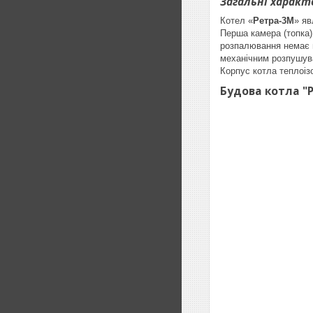
Загальні харак
Котел «
Ретра-3М
» яв
Перша камера (топка)
розпалювання немає п
механічним розпушува
Корпус котла теплоіз
Будова котла "