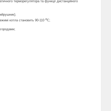
тичного терморегулятора та функції дистанційного
ийрушник);
о
ежимі котла становить 90-110
С;
агородами;