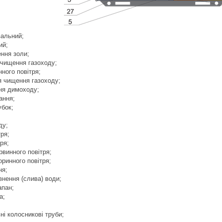
альний;
ий;
ння золи;
 чищення газоходу;
ного повітря;
я чищення газоходу;
ня димоходу;
ання;
убок;
ду;
ря;
ря;
винного повітря;
ринного повітря;
ня;
внення (слива) води;
апан;
а;
і колосникові труби;