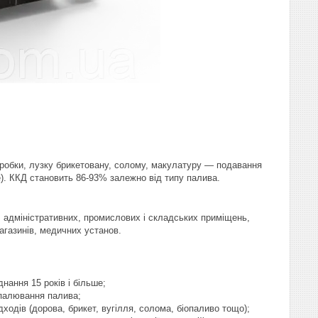
бробки, лузку брикетовану, солому, макулатуру — подавання
). ККД становить 86-93% залежно від типу палива.
 адміністративних, промислових і складських приміщень,
агазинів, медичних установ.
нання 15 років і більше;
спалювання палива;
ходів (дорова, брикет, вугілля, солома, біопаливо тощо);