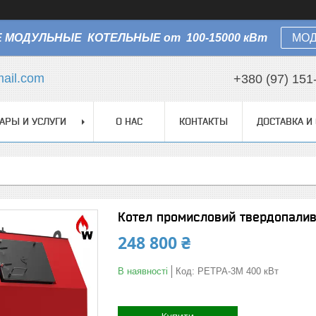
 МОДУЛЬНЫЕ КОТЕЛЬНЫЕ от 100-15000 кВт
МОД
ail.com
+380 (97) 151
АРЫ И УСЛУГИ
О НАС
КОНТАКТЫ
ДОСТАВКА И
Котел промисловий твердопалив
248 800 ₴
В наявності
Код:
РЕТРА-3М 400​​​​​​​ кВт