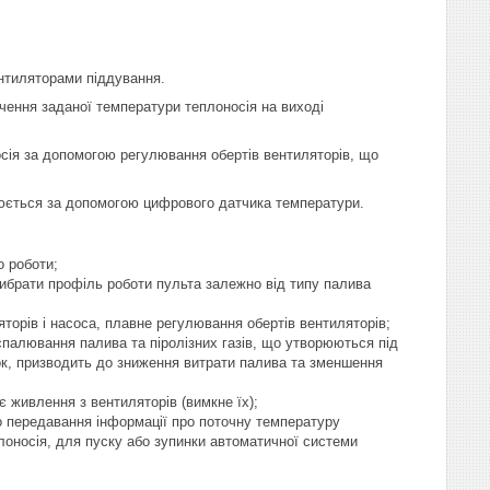
нтиляторами піддування.
чення заданої температури теплоносія на виході
осія за допомогою регулювання обертів вентиляторів, що
ірюється за допомогою цифрового датчика температури.
о роботи;
ибрати профіль роботи пульта залежно від типу палива
орів і насоса, плавне регулювання обертів вентиляторів;
палювання палива та піролізних газів, що утворюються під
док, призводить до зниження витрати палива та зменшення
є живлення з вентиляторів (вимкне їх);
 передавання інформації про поточну температуру
лоносія, для пуску або зупинки автоматичної системи