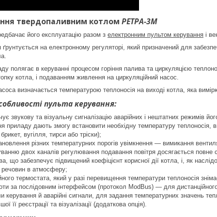
ання твердопаливним котлом
РЕТРА-3М
редбачає його експлуатацію разом з
електронним пультом керування
і ве
ґрунтується на електронному регуляторі, який призначений для забезпе
а.
ду полягає в керуванні процесом горіння палива та циркуляцією теплон
 топку котла, і подаванням живлення на циркуляційний насос.
насоса визначається температурою теплоносія на виході котла, яка вим
собливості пульта керування:
ує звукову та візуальну сигналізацію аварійних і нештатних режимів йог
я приладу дають змогу встановити необхідну температуру теплоносія, в
брикет, вугілля, тирси або тріски);
новлення різних температурних порогів увімкнення — вимикання вентилят
ванню двох каналів регулювання подавання повітря досягається повне с
ва, що забезпечує підвищений коефіцієнт корисної дії котла, і, як наслі
 речовин в атмосферу;
йного термостата, який у разі перевищення температури теплоносія зніма
оти за послідовним інтерфейсом (протокол ModBus) — для дистанційного
ли керування й аварійні сигнали, для задання температурних значень теп
ої її реєстрації та візуалізації (додаткова опція).