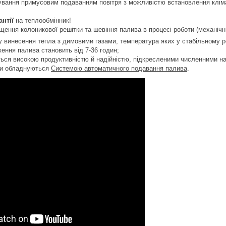
ування примусовим подаванням повітря з можливістю встановлення кліма
антії
на теплообмінник!
ення колоникової решітки та шевіння палива в процесі роботи (механічн
 винесення тепла з димовими газами, температура яких у стабільному р
ення палива становить від 7-36 годин;
ться високою продуктивністю й надійністю, підкресленими численними н
ли обладнуються
Системою автоматичного подавання палива
.