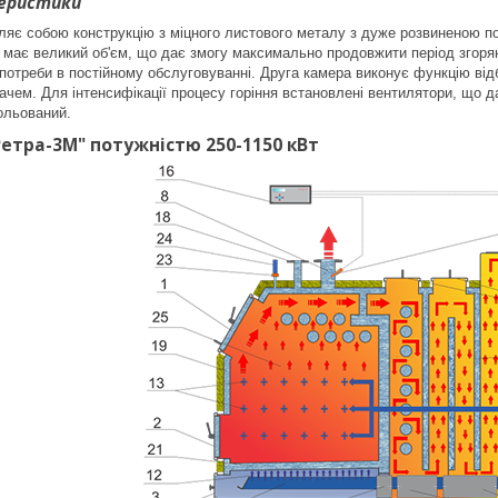
теристики
ляє собою конструкцію з міцного листового металу з дуже розвиненою п
 має великий об'єм, що дає змогу максимально продовжити період згорян
отреби в постійному обслуговуванні. Друга камера виконує функцію відб
чем. Для інтенсифікації процесу горіння встановлені вентилятори, що даю
ольований.
Ретра-3М
" потужністю
250-1150 кВ
т