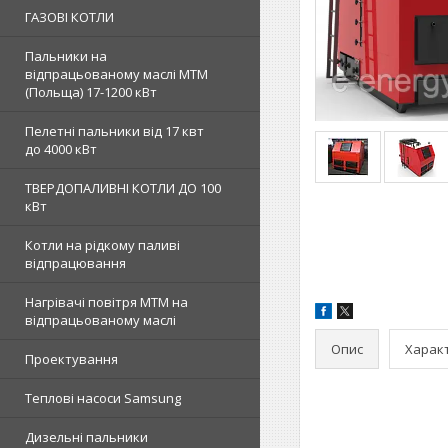
ГАЗОВІ КОТЛИ
Пальники на
відпрацьованому маслі MTM
(Польща) 17-1200 кВт
Пелетні пальники від 17 квт
до 4000 кВт
ТВЕРДОПАЛИВНІ КОТЛИ ДО 100
кВт
Котли на рідкому паливі
відпрацювання
Нагрівачі повітря MTM на
відпрацьованому маслі
Опис
Харак
Проектування
Теплові насоси Samsung
Дизельні пальники