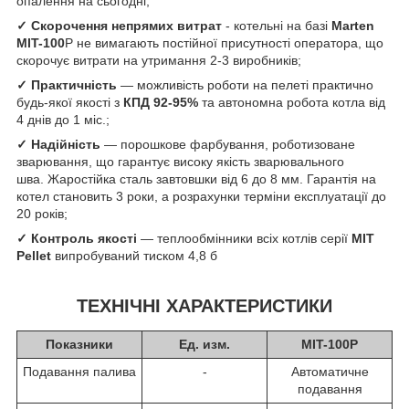
опалення на сьогодні;
✓
Скорочення непрямих витрат
- котельні на базі
Marten
MIT-100
P не вимагають постійної присутності оператора, що
скорочує витрати на утримання 2-3 виробників;
✓
Практичність
— можливість роботи на пелеті практично
будь-якої якості з
КПД 92-95%
та автономна робота котла від
4 днів до 1 міс.;
✓
Надійність
— порошкове фарбування, роботизоване
зварювання, що гарантує високу якість зварювального
шва. Жаростійка сталь завтовшки від 6 до 8 мм. Гарантія на
котел становить 3 роки, а розрахунки терміни експлуатації до
20 років;
✓
Контроль якості
— теплообмінники всіх котлів серії
MIT
Pellet
випробуваний тиском 4,8 б
ТЕХНІЧНІ ХАРАКТЕРИСТИКИ
Показники
Ед. изм.
MIT-100P
Подавання палива
-
Автоматичне
подавання