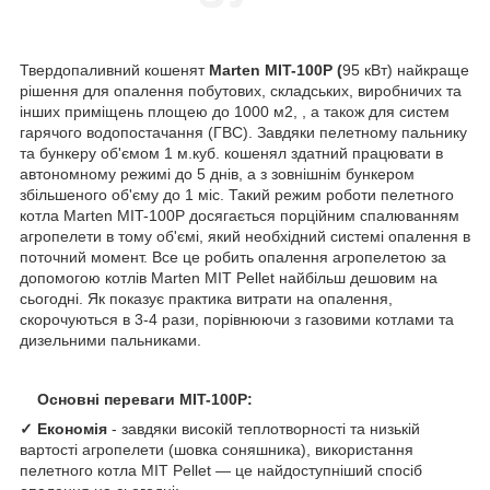
Твердопаливний кошенят
Marten MIT
-100P (
95 кВт) найкраще
рішення для опалення побутових, складських, виробничих та
інших приміщень площею до 1000 м
2
, , а також для систем
гарячого водопостачання (ГВС). Завдяки пелетному пальнику
та бункеру об'ємом 1 м.куб. кошенял здатний працювати в
автономному режимі до 5 днів, а з зовнішнім бункером
збільшеного об'єму до 1 міс. Такий режим роботи пелетного
котла Marten MIT-100P досягається порційним спалюванням
агропелети в тому об'ємі, який необхідний системі опалення в
поточний момент. Все це робить опалення агропелетою за
допомогою котлів Marten MIT Pellet найбільш дешовим на
сьогодні. Як показує практика витрати на опалення,
скорочуються в 3-4 рази, порівнюючи з газовими котлами та
дизельними пальниками.
Основні переваги
MIT
-100P:
✓
Економія
- завдяки високій теплотворності та низькій
вартості агропелети (шовка соняшника), використання
пелетного котла MIT Pellet — це найдоступніший спосіб