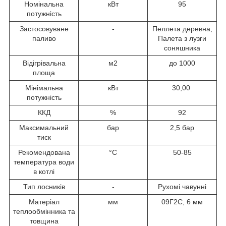
Номінальна
кВт
95
потужність
Застосовуване
-
Пеллета деревна,
паливо
Палета з лузги
соняшника
Відігрівальна
м2
до 1000
площа
Мінімальна
кВт
30,00
потужність
ККД
%
92
Максимальний
бар
2,5 бар
тиск
Рекомендована
°С
50-85
температура води
в котлі
Тип лосників
-
Рухомі чавунні
Матеріал
мм
09Г2С, 6 мм
теплообмінника та
товщина