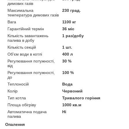
димових газів
Максимальна
230 град.
температура димових газів
Вага
1100 кг
Гарантійний термін
36 міс
Кількість завантажень
1 раз/добу
палива в добу
Кількість секцій
1 шт.
Об'єм води в котлі
400 л
Регулювання потужності,
30 %
від
Регулювання потужності,
100 %
до
Теплоносій
Вода
Колір
Червоний
Тип котла
Тривалого горіння
Площа обігріву
1000 кв.м
Автоматична подача
Ні
палива
Опалення