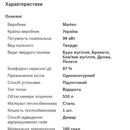
Характеристики
Основні
Виробник
Marten
Країна виробник
Україна
Потужність номінальна
98 кВт
Вид пального
Тверде
Види твердого палива
Буре вугілля, Брикети,
Кам'яне вугілля, Дрова,
Пелети
Коефіцієнт корисної дії
87 %
Призначення котла
Одноконтурний
Спосіб установки
Підлоговий
Тип топки
Відкрита
Об'єм камери згоряння
510 л
Матеріал теплообмінника
Сталь
Кількість теплообмінників
1 шт.
Спосіб відведення
Димар
відпрацьованих газів
Мінімальна температура
160 град.