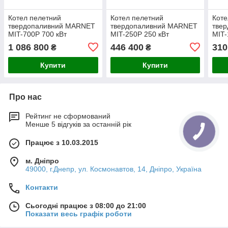
Котел пелетний
Котел пелетний
Коте
твердопаливний MARNET
твердопаливний MARNET
тве
MIT-700P 700 кВт
MIT-250P 250 кВт
MIT-
(МАРТЕН)
(МАРТЕН)
(МА
1 086 800
446 400
310
₴
₴
Купити
Купити
Про нас
Рейтинг не сформований
Менше 5 відгуків за останній рік
Працює з 10.03.2015
м. Дніпро
49000, г.Днепр, ул. Космонавтов, 14, Дніпро, Україна
Контакти
Сьогодні працює з 08:00 до 21:00
Показати весь графік роботи