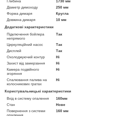
Глибина
1730 мм
Діаметр димоходу
250 мм
Форма димаря
Кругла
Довжина димаря
10 мм
Додаткові характеристики
Підключення бойлера
Так
непрямого
Циркуляційний насос
Так
Дисплей
Так
Охолоджуючий контур
Ні
Захист від замерзання
Ні
Камера подвійного
Ні
згоряння
Спалювання палива на
Ні
колосникових гратах
Користувальницькі характеристики
Вхід в систему опалення
160мм
Стан
Нове
Повернення з системи
160 мм
опалення