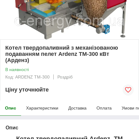
Котел твердопаливний з механізованою
подаванням пелет Ardenz ТМ-300 кВт
(Арденз)
В наявності
Код: ARDENZ TМ-300
Роздріб
Ціну уточнюйте
Опис
Характеристики
Доставка
Оплата
Умови п
Опис
Котел твердопаливний Ardenz TM