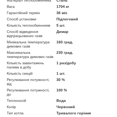
Матеріал теплообмінника
Сталь
Вага
1704 кг
Гарантійний термін
36 міс
Спосіб установки
Підлоговий
Кількість теплообмінників
5 шт.
Спосіб відведення
Димар
відпрацьованих газів
Мінімальна температура
160 град.
димових газів
Максимальна
230 град.
температура димових газів
Кількість завантажень
1 раз/добу
палива в добу
Кількість секцій
1 шт.
Регулювання потужності,
30 %
від
Регулювання потужності,
100 %
до
Теплоносій
Вода
Колір
Червоний
Тип котла
Тривалого горіння