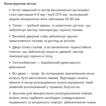
Конструктив котла
Котел зварений із листів високоякісної вуглецевої
сталі завтовшки 6-8 мм і труб D76 мм, ізольований
шаром мінеральної вати завтовшки 50-80 мм.
Топка — трубний каркас, із шамотною цеглою, що
забезпечує високу температуру горіння палива.
Великий дверний отвір забезпечує зручне
завантаження палива та догляд за котлом.
Двері топки сталеві, зі встановленою термостійкою
плитою, що забезпечує міцність дверей і високу
температуру горіння в топці.
Теплообмінник — барабанний димогарного
виконання.
Всі двері — праві. За попереднім замовленням вони
можуть бути виготовлені лівими. Відповідно можна
змінити й місце розташування пульта керування, який
зазвичай розташований у правому боці котла.
Зручним для використання розподільником повітря
можна легко підібрати необхідне співвідношення
первинного та вторинного повітря, забезпечуючи повне