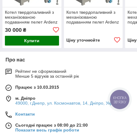
Котел твердопаливний з
Котел твердопаливний з
Коте
механізованою
механізованою
мех
подаванням пелет Ardenz
подаванням пелет Ardenz
пода
ТМ-400 кВт (Арденз)
ТМ-500 кВт (Арденз)
ТМ-6
30 000
₴
Ціну уточнюйте
Цін
Купити
Про нас
Рейтинг не сформований
Менше 5 відгуків за останній рік
Працює з 10.03.2015
КНОПКА
м. Дніпро
ЗВ'ЯЗКУ
49000, г.Днепр, ул. Космонавтов, 14, Дніпро, Україна
Контакти
Сьогодні працює з 08:00 до 21:00
Показати весь графік роботи