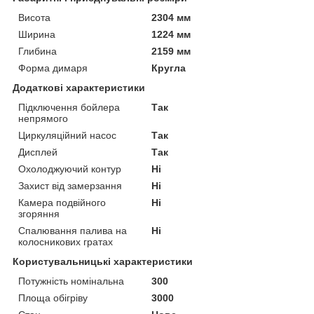
Висота
2304 мм
Ширина
1224 мм
Глибина
2159 мм
Форма димаря
Кругла
Додаткові характеристики
Підключення бойлера
Так
непрямого
Циркуляційний насос
Так
Дисплей
Так
Охолоджуючий контур
Ні
Захист від замерзання
Ні
Камера подвійного
Ні
згоряння
Спалювання палива на
Ні
колосникових гратах
Користувальницькі характеристики
Потужність номінальна
300
Площа обігріву
3000