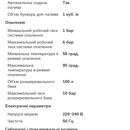
Автоматична подача
Так
палива
Об'єм бункера для палива
1 куб. м
Опалення
Мінімальний робочий тиск
1 бар
системи опалення
Максимальний робочий
6 бар
тиск системи опалення
Мінімальна температура в
58 град.
режимі опалення
Максимальна
95 град.
температура в режимі
опалення
Об'єм розширювального
100 л
бака
Максимальний тиск
10 бар
розширювального бака
Електричні параметри
Напруга мережі
220~240 В
Частота
50 Гц
Габаритні і приєднувальні розміри