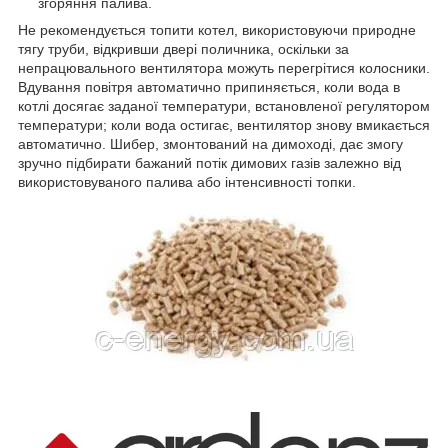
згоряння палива.
Не рекомендується топити котел, використовуючи природне
тягу труби, відкривши двері поличника, оскільки за
непрацювального вентилятора можуть перегрітися колосники.
Вдування повітря автоматично припиняється, коли вода в
котлі досягає заданої температури, встановленої регулятором
температури; коли вода остигає, вентилятор знову вмикається
автоматично. Шибер, змонтований на димоході, дає змогу
зручно підбирати бажаний потік димових газів залежно від
використовуваного палива або інтенсивності топки.